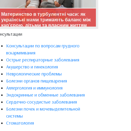
Материнство в турбулентні часи: як
українські мами тримають баланс між
кар’єрою, дітьми та власним життям
нсультации
Консультации по вопросам грудного
вскармливания
Острые респираторные заболевания
Акушерство и гинекология
Неврологические проблемы
Болезни органов пищеварения
Аллергология и иммунология
Эндокринные и обменные заболевания
Сердечно-сосудистые заболевания
Болезни почек и мочевыделительной
системы
Стоматология