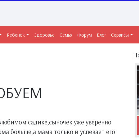
Ребенок
Здоровье
Семья
Форум
Блог
Сервисы
П
ОБУЕМ
 любимом садике,сыночек уже уверенно
ма больше,а мама только и успевает его