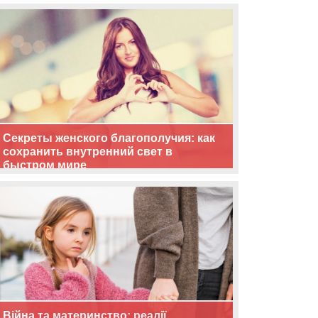
життя
Секреты женского благополучия: как
сохранить внутренний свет в
быстром мире
Війна та материнство: реалії