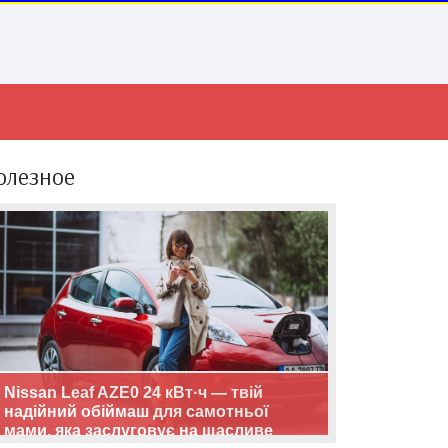
олезное
Nissan Leaf AZE0 24 кВт·ч — твій
надійний обіймаш для самотньої
мами, яка заслуговує на щасливе