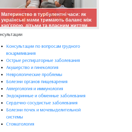
Материнство в турбулентні часи: як
українські мами тримають баланс між
кар’єрою, дітьми та власним життям
нсультации
Консультации по вопросам грудного
вскармливания
Острые респираторные заболевания
Акушерство и гинекология
Неврологические проблемы
Болезни органов пищеварения
Аллергология и иммунология
Эндокринные и обменные заболевания
Сердечно-сосудистые заболевания
Болезни почек и мочевыделительной
системы
Стоматология