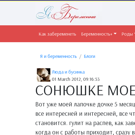
Как забеременеть
Беременность+
Роды
Я и беременность
Блоги
Люда и бусинка
01 March 2012, 09:16:53
СОНЮШКЕ МОЕ
Вот уже моей лапочке дочке 5 меся
все интересней и интересней, все ч
становится. гулит на распев, как з
когда он с работы приходит, сразу 