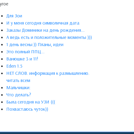
угое
Для Зои
И у меня сегодня символичная дата
Заказы Доминики на день рождения...
А ведь есть и положительные моменты )))
1 день весны:)) Планы, идеи
Это полный ППЦ...
Ванюшке 3 и 11!
Eden 1.5
НЕТ СЛОВ. информация к размышлению.
читать всем
Мальчишки:
Что делать?
Была сегодня на УЗИ (((
Похвастаюсь чуток))