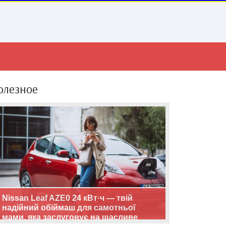
олезное
Nissan Leaf AZE0 24 кВт·ч — твій
надійний обіймаш для самотньої
мами, яка заслуговує на щасливе