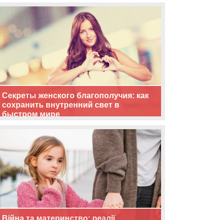
життя
Секреты женского благополучия: как
сохранить внутренний свет в
быстром мире
Війна та материнство: реалії