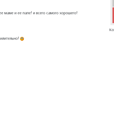
ее маме и ее папе! и всего самого хорошего!
Ко
умилительно!