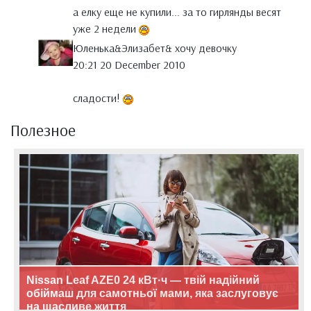
а елку еще не купили... за то гирлянды весят
уже 2 недели
Юленька&Элизабет& хочу девочку
20:21 20 December 2010
сладости!
Полезное
Nissan Leaf AZE0 24 кВт·ч — твій надійний
обіймаш для самотньої мами, яка заслуговує
на щасливе життя