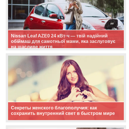
Nissan Leaf AZE0 24 кВт·ч — твій надійний
обіймаш для самотньої мами, яка заслуговує
на щасливе життя
Секреты женского благополучия: как
сохранить внутренний свет в быстром мире