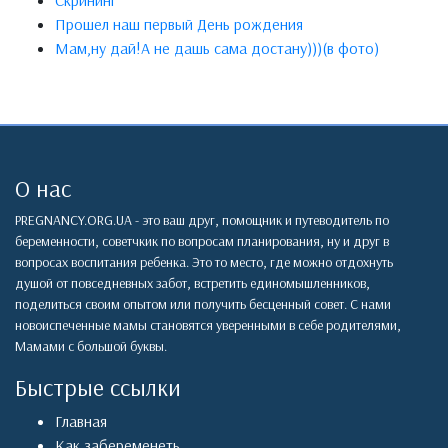
Скрининг
Прошел наш первый День рождения
Мам,ну дай!А не дашь сама достану)))(в фото)
О нас
PREGNANCY.ORG.UA - это ваш друг, помощник и путеводитель по
беременности, советчкик по вопросам планирования, ну и друг в
вопросах воспитания ребенка. Это то место, где можно отдохнуть
душой от повседневных забот, встретить единомышленников,
поделиться своим опытом или получить бесценный совет. С нами
новоиспеченные мамы становятся уверенными в себе родителями,
Мамами с большой буквы.
Быстрые ссылки
Главная
Как забеременеть