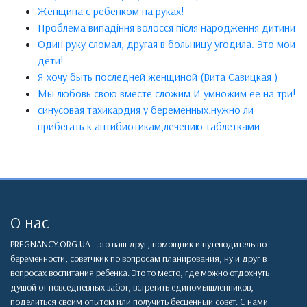
Женщина с ребенком на руках!
Проблема випадіння волосся після народження дитини
Один руку сломал, другая в больницу угодила. Это мои
дети!
Я хочу быть последней женщиной (Вита Савицкая )
Мы любовь свою вместе сложим И умножим ее на три!
синусовая тахикардия у беременных.нужно ли
прибегать к антибиотикам,лечению таблетками
О нас
PREGNANCY.ORG.UA - это ваш друг, помощник и путеводитель по
беременности, советчкик по вопросам планирования, ну и друг в
вопросах воспитания ребенка. Это то место, где можно отдохнуть
душой от повседневных забот, встретить единомышленников,
поделиться своим опытом или получить бесценный совет. С нами