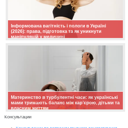
Інформована вагітність і пологи в Україні
(2026): права, підготовка та як уникнути
маніпуляцій у медицині
Материнство в турбулентні часи: як українські
мами тримають баланс між кар’єрою, дітьми та
власним життям
Консультации