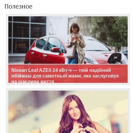
Полезное
Nissan Leaf AZE0 24 кВт·ч — твій надійний
обіймаш для самотньої мами, яка заслуговує
на щасливе життя