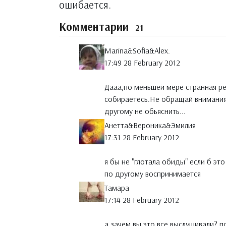
ошибается.
Комментарии
21
Marina&Sofia&Alex.
17:49 28 February 2012
Дааа,по меньшей мере странная ре
собираетесь.Не обращай внимания,
другому не обьяснить...
Анетта&Вероника&Эмилия
17:31 28 February 2012
я бы не "глотала обиды" если б это
по другому воспринимается
Тамара
17:14 28 February 2012
а зачем вы это все выслушивали? по