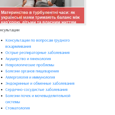
Материнство в турбулентні часи: як
українські мами тримають баланс між
кар’єрою, дітьми та власним життям
нсультации
Консультации по вопросам грудного
вскармливания
Острые респираторные заболевания
Акушерство и гинекология
Неврологические проблемы
Болезни органов пищеварения
Аллергология и иммунология
Эндокринные и обменные заболевания
Сердечно-сосудистые заболевания
Болезни почек и мочевыделительной
системы
Стоматология