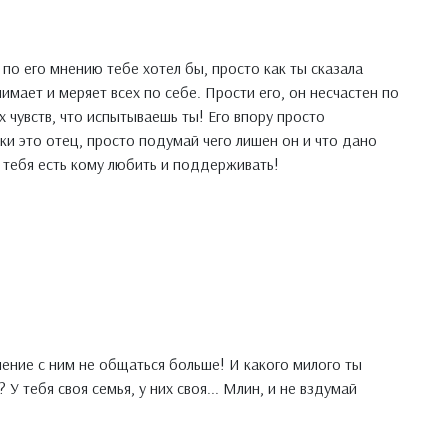
 по его мнению тебе хотел бы, просто как ты сказала
имает и меряет всех по себе. Прости его, он несчастен по
х чувств, что испытываешь ты! Его впору просто
таки это отец, просто подумай чего лишен он и что дано
, тебя есть кому любить и поддерживать!
ение с ним не общаться больше! И какого милого ты
У тебя своя семья, у них своя... Млин, и не вздумай