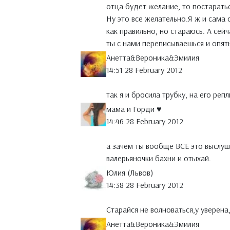
отца будет желание, то постаратьс
Ну это все желательно.Я ж и сама 
как правильно, но стараюсь. А сей
ты с нами переписываешься и опят
Анетта&Вероника&Эмилия
14:51 28 February 2012
так я и бросила трубку, на его реп
мама и Горди ♥
14:46 28 February 2012
а зачем ты вообще ВСЕ это выслуши
валерьяночки бахни и отыхай.
Юлия (Львов)
14:38 28 February 2012
Старайся не волноваться,у уверена
Анетта&Вероника&Эмилия