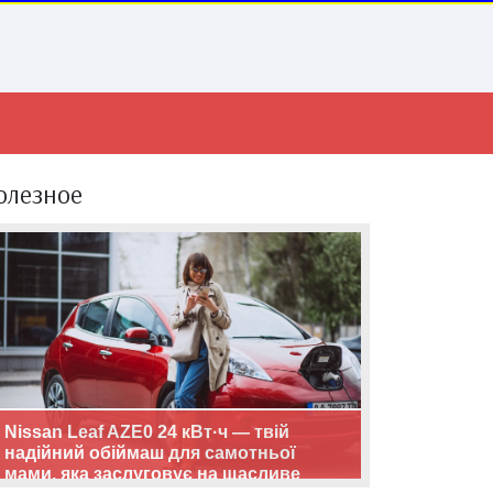
олезное
Nissan Leaf AZE0 24 кВт·ч — твій
надійний обіймаш для самотньої
мами, яка заслуговує на щасливе