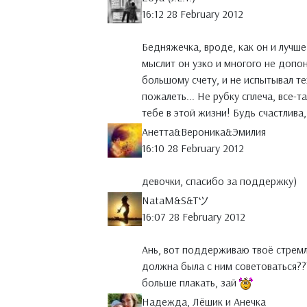
16:12 28 February 2012
Бедняжечка, вроде, как он и лучше
мыслит он узко и многого не допон
большому счету, и не испытывал те
пожалеть... Не рубку сплеча, все-
тебе в этой жизни! Будь счастлива
Анетта&Вероника&Эмилия
16:10 28 February 2012
девочки, спасибо за поддержку)
NataM&S&Tツ
16:07 28 February 2012
Ань, вот поддерживаю твоё стремл
должна была с ним советоваться??? 
больше плакать, зай
Надежда, Лёшик и Анечка