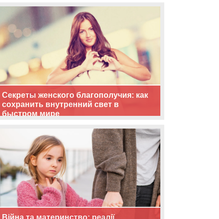
життя
Секреты женского благополучия: как
сохранить внутренний свет в
быстром мире
Війна та материнство: реалії