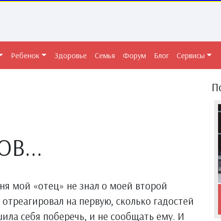
Ребенок
Здоровье
Семья
Форум
Блог
Сервисы
П
В...
дня мой «отец» не знал о моей второй
 отреагировал на первую, сколько гадостей
шила себя поберечь, и не сообщать ему. И