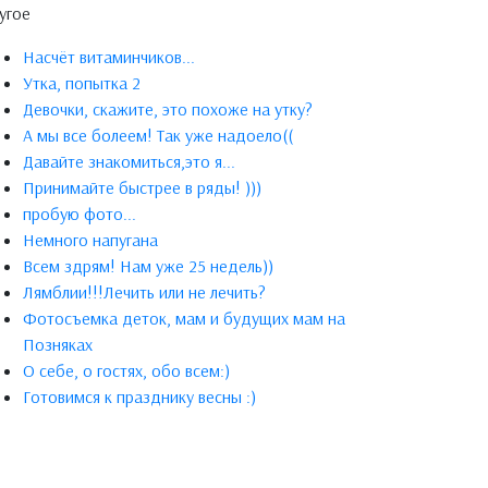
угое
Насчёт витаминчиков...
Утка, попытка 2
Девочки, скажите, это похоже на утку?
А мы все болеем! Так уже надоело((
Давайте знакомиться,это я...
Принимайте быстрее в ряды! )))
пробую фото...
Немного напугана
Всем здрям! Нам уже 25 недель))
Лямблии!!!Лечить или не лечить?
Фотосъемка деток, мам и будущих мам на
Позняках
О себе, о гостях, обо всем:)
Готовимся к празднику весны :)