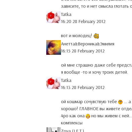
зависите, то и нет смысла глотать
Tatka
16:20 28 February 2012
вот и молодец!
Анетта&Вероника&Эмилия
16:15 28 February 2012
ой мне страшно даже себе представ
я вообще -то и хочу троих детей.
Tatka
16:13 28 February 2012
ой кошмар сочувствую тебе
... 
хорошо! ГЛАВНОЕ вы живете отдель
4ро как она
но мы живем с ней...
комплексы
Zoya (J.E.T.)