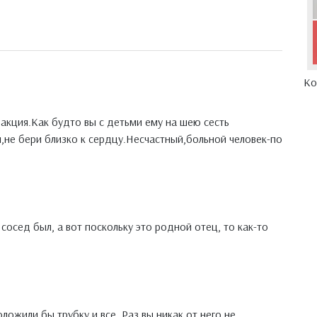
Ко
акция.Как будто вы с детьми ему на шею сесть
не бери близко к сердцу.Несчастный,больной человек-по
 сосед был, а вот поскольку это родной отец, то как-то
ложили бы трубку и все. Раз вы никак от него не