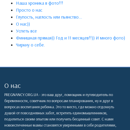
Наша хроника в фото!!!
Просто о нас
Глупость, наглость или пьянство...
О нас))
Успеть все
Финишная прямая)) Год и 11 месяцев!!)) И много фото)
Чиркну о себе.
О нас
PREGNANCY.ORG.UA - это ваш друг, помощник и путеводитель по
беременности, советчкик по вопросам планирования, ну и друг в
вопросах воспитания ребенка. Это то место, где можно отдохнуть
душой от повседневных забот, встретить единомышленников,
поделиться своим опытом или получить бесценный совет. С нами
новоиспеченные мамы становятся уверенными в себе родителями,