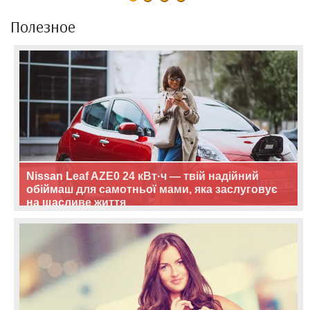
Полезное
Nissan Leaf AZE0 24 кВт·ч — твій надійний
обіймаш для самотньої мами, яка заслуговує
на щасливе життя