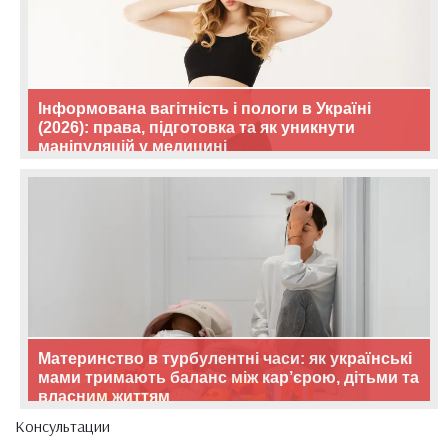
Інформована вагітність і пологи в Україні
(2026): права, підготовка та як уникнути
маніпуляцій у медицині
Материнство в турбулентні часи: як українські
мами тримають баланс між кар’єрою, дітьми та
власним життям
Консультации