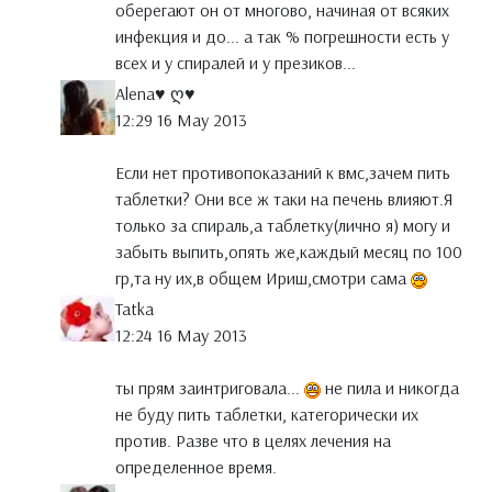
оберегают он от многово, начиная от всяких
инфекция и до... а так % погрешности есть у
всех и у спиралей и у презиков...
Аlena♥ ღ♥
12:29 16 May 2013
Если нет противопоказаний к вмс,зачем пить
таблетки? Они все ж таки на печень влияют.Я
только за спираль,а таблетку(лично я) могу и
забыть выпить,опять же,каждый месяц по 100
гр,та ну их,в общем Ириш,смотри сама
Tatka
12:24 16 May 2013
ты прям заинтриговала...
не пила и никогда
не буду пить таблетки, категорически их
против. Разве что в целях лечения на
определенное время.