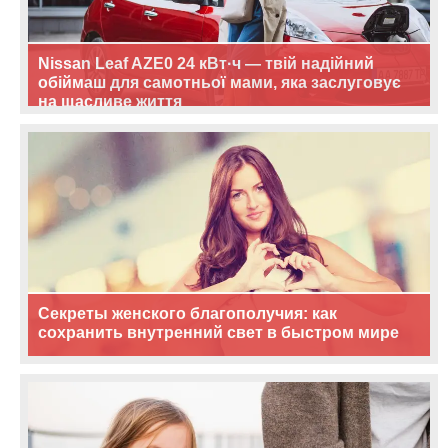
Nissan Leaf AZE0 24 кВт·ч — твій надійний
обіймаш для самотньої мами, яка заслуговує
на щасливе життя
Секреты женского благополучия: как
сохранить внутренний свет в быстром мире