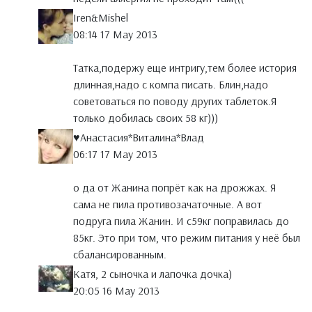
Iren&Mishel
08:14 17 May 2013
Татка,подержу еще интригу,тем более история
длинная,надо с компа писать. Блин,надо
советоваться по поводу других таблеток.Я
только добилась своих 58 кг)))
♥Анастасия*Виталина*Влад
06:17 17 May 2013
о да от Жанина попрёт как на дрожжах. Я
сама не пила противозачаточные. А вот
подруга пила Жанин. И с59кг поправилась до
85кг. Это при том, что режим питания у неё был
сбалансированным.
Катя, 2 сыночка и лапочка дочка)
20:05 16 May 2013