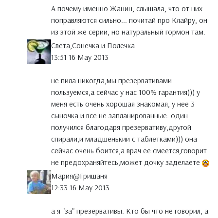
А почему именно Жанин, слышала, что от них
поправляются сильно... почитай про Клайру, он
из этой же серии, но натуральный гормон там.
Света,Сонечка и Полечка
13:51 16 May 2013
не пила никогда,мы презервативами
пользуемся,а сейчас у нас 100% гарантия))) у
меня есть очень хорошая знакомая, у нее 3
сыночка и все не запланированные. один
получился благодаря презервативу,другой
спирали,и младшенький с таблетками))) она
сейчас очень боится,а врач ее смеется,говорит
не предохраняйтесь,может дочку заделаете
Мария@Гришаня
12:33 16 May 2013
а я "за" презервативы. Кто бы что не говорил, а