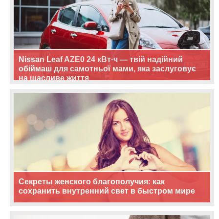
Nissan Leaf AZE0 24 кВт·ч — твій надійний
обіймаш для самотньої мами, яка заслуговує
на щасливе життя
Секреты женского благополучия: как
сохранить внутренний свет в быстром мире