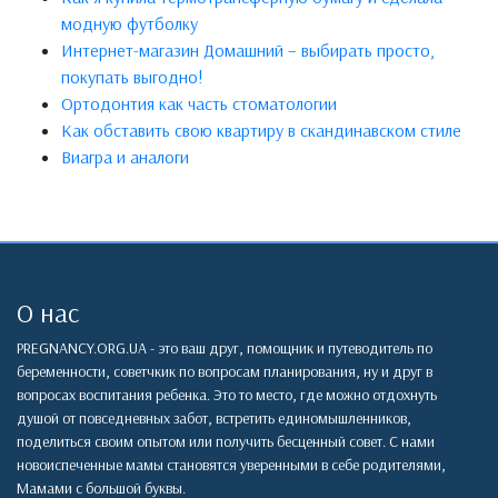
модную футболку
Интернет-магазин Домашний – выбирать просто,
покупать выгодно!
Ортодонтия как часть стоматологии
Как обставить свою квартиру в скандинавском стиле
Виагра и аналоги
О нас
PREGNANCY.ORG.UA - это ваш друг, помощник и путеводитель по
беременности, советчкик по вопросам планирования, ну и друг в
вопросах воспитания ребенка. Это то место, где можно отдохнуть
душой от повседневных забот, встретить единомышленников,
поделиться своим опытом или получить бесценный совет. С нами
новоиспеченные мамы становятся уверенными в себе родителями,
Мамами с большой буквы.