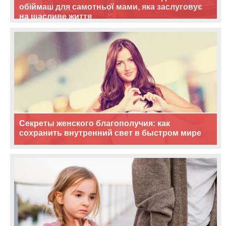
обіймаш для самотньої мами, яка заслуговує
на щасливе життя
Секреты женского благополучия: как
сохранить внутренний свет в быстром мире