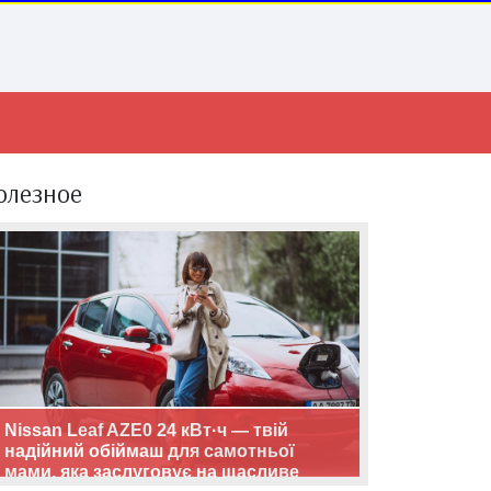
олезное
Nissan Leaf AZE0 24 кВт·ч — твій
надійний обіймаш для самотньої
мами, яка заслуговує на щасливе