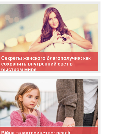
життя
Секреты женского благополучия: как
сохранить внутренний свет в
быстром мире
Війна та материнство: реалії