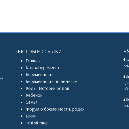
Быстрые ссылки
«
Ко
Главная
ссы
Как забеременеть
Беременность
Ин
ых
Беременность по неделям
це
Роды
,
Истории родов
обр
Ребенок
Вс
Семья
отк
Форум о бременности, родах
Блоги
mini sitemap