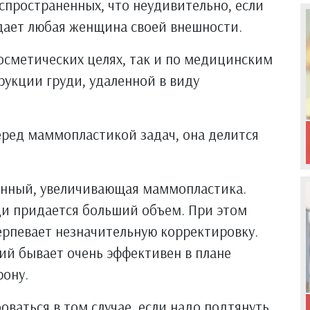
спространенных, что неудивительно, если
дает любая женщина своей внешности.
косметических целях, так и по медицинским
рукции груди, удаленной в виду
еред маммопластикой задач, она делится
енный, увеличивающая маммопластика.
уди придается больший объем. При этом
ерпевает незначительную корректировку.
ий бывает очень эффективен в плане
рону.
ваться в том случае, если надо подтянуть