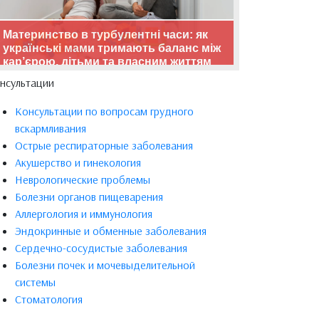
Материнство в турбулентні часи: як
українські мами тримають баланс між
кар’єрою, дітьми та власним життям
нсультации
Консультации по вопросам грудного
вскармливания
Острые респираторные заболевания
Акушерство и гинекология
Неврологические проблемы
Болезни органов пищеварения
Аллергология и иммунология
Эндокринные и обменные заболевания
Сердечно-сосудистые заболевания
Болезни почек и мочевыделительной
системы
Стоматология