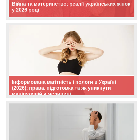
Війна та материнство: реалії українських жінок
у 2026 році
Інформована вагітність і пологи в Україні
(2026): права, підготовка та як уникнути
маніпуляцій у медицині