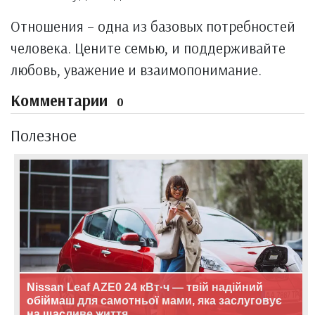
Отношения – одна из базовых потребностей
человека. Цените семью, и поддерживайте
любовь, уважение и взаимопонимание.
Комментарии
0
Полезное
Nissan Leaf AZE0 24 кВт·ч — твій надійний
обіймаш для самотньої мами, яка заслуговує
на щасливе життя