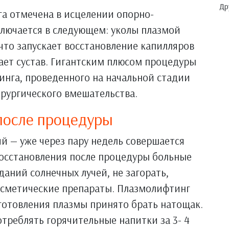
Др
га отмечена в исцелении опорно-
аключается в следующем: уколы плазмой
 что запускает восстановление капилляров
вает сустав. Гигантским плюсом процедуры
тинга, проведенного на начальной стадии
рургического вмешательства.
после процедуры
 — уже через пару недель совершается
восстановления после процедуры больные
аний солнечных лучей, не загорать,
осметические препараты. Плазмолифтинг
зготовления плазмы принято брать натощак.
отреблять горячительные напитки за 3- 4