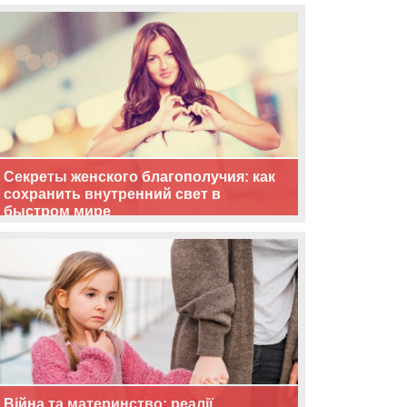
життя
Секреты женского благополучия: как
сохранить внутренний свет в
быстром мире
Війна та материнство: реалії