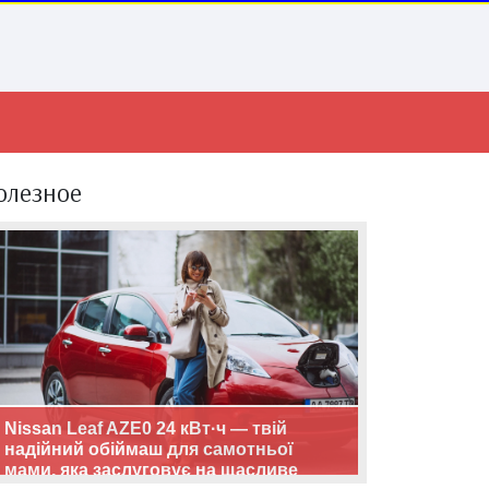
олезное
Nissan Leaf AZE0 24 кВт·ч — твій
надійний обіймаш для самотньої
мами, яка заслуговує на щасливе