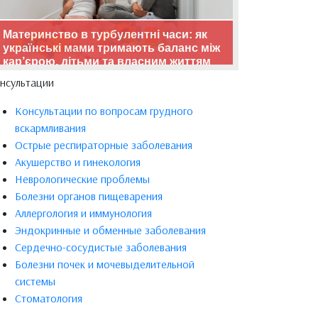
Материнство в турбулентні часи: як
українські мами тримають баланс між
кар’єрою, дітьми та власним життям
нсультации
Консультации по вопросам грудного
вскармливания
Острые респираторные заболевания
Акушерство и гинекология
Неврологические проблемы
Болезни органов пищеварения
Аллергология и иммунология
Эндокринные и обменные заболевания
Сердечно-сосудистые заболевания
Болезни почек и мочевыделительной
системы
Стоматология