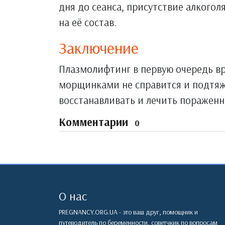
дня до сеанса, присутствие алкогол
на её состав.
Заключение
Плазмолифтинг в первую очередь вр
морщинками не справится и подтяжк
восстанавливать и лечить пораженн
Комментарии
0
О нас
PREGNANCY.ORG.UA - это ваш друг, помощник и
путеводитель по беременности, советчкик по вопросам