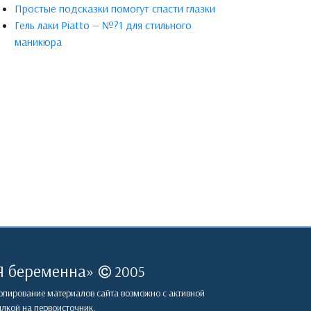
Простые подсказки помогут спасти глазки
Гель лаки Piatto — №?1 для стильного
маникюра
Я беременна
»
2005
пирование материалов сайта возможно с активной
лкой на первоисточник.