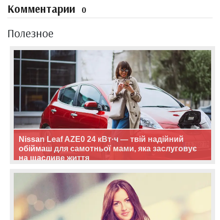
Комментарии
0
Полезное
Nissan Leaf AZE0 24 кВт·ч — твій надійний
обіймаш для самотньої мами, яка заслуговує
на щасливе життя