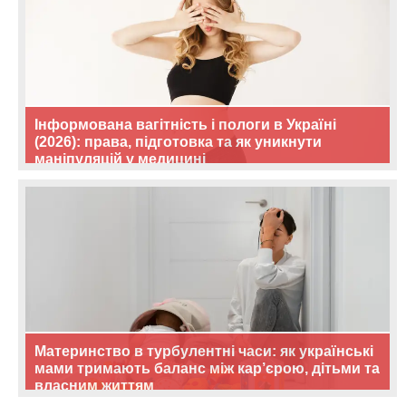
Інформована вагітність і пологи в Україні
(2026): права, підготовка та як уникнути
маніпуляцій у медицині
Материнство в турбулентні часи: як українські
мами тримають баланс між кар’єрою, дітьми та
власним життям