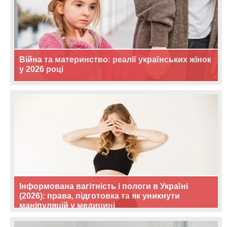
Війна та материнство: реалії українських жінок
у 2026 році
Інформована вагітність і пологи в Україні
(2026): права, підготовка та як уникнути
маніпуляцій у медицині