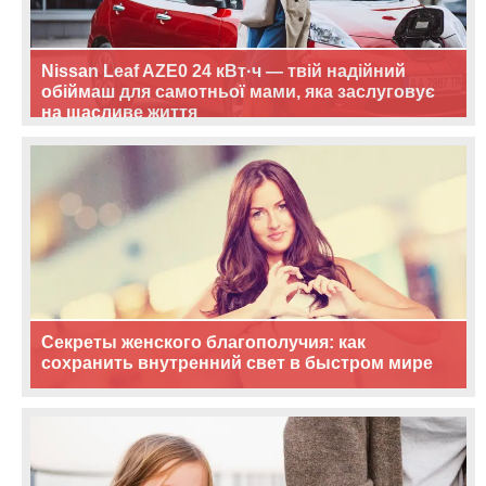
Nissan Leaf AZE0 24 кВт·ч — твій надійний
обіймаш для самотньої мами, яка заслуговує
на щасливе життя
Секреты женского благополучия: как
сохранить внутренний свет в быстром мире