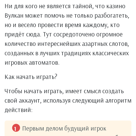
Ни для кого не является тайной, что казино
Вулкан может помочь не только разбогатеть,
но и весело провести время каждому, кто
придёт сюда. Тут сосредоточено огромное
количество интереснейших азартных слотов,
созданных в лучших традициях классических
игровых автоматов.
Как начать играть?
Чтобы начать играть, имеет смысл создать
свой аккаунт, используя следующий алгоритм
действий:
Первым делом будущий игрок