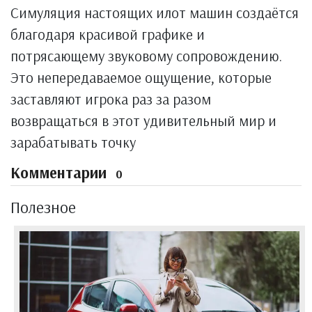
Симуляция настоящих илот машин создаётся
благодаря красивой графике и
потрясающему звуковому сопровождению.
Это непередаваемое ощущение, которые
заставляют игрока раз за разом
возвращаться в этот удивительный мир и
зарабатывать точку
Комментарии
0
Полезное