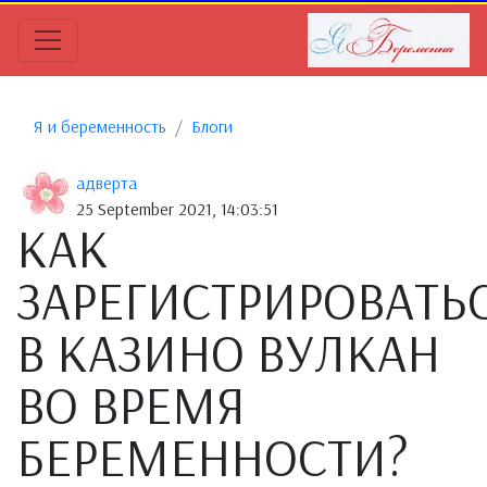
Я и беременность
Блоги
адверта
25 September 2021, 14:03:51
КАК
ЗАРЕГИСТРИРОВАТЬ
В КАЗИНО ВУЛКАН
ВО ВРЕМЯ
БЕРЕМЕННОСТИ?