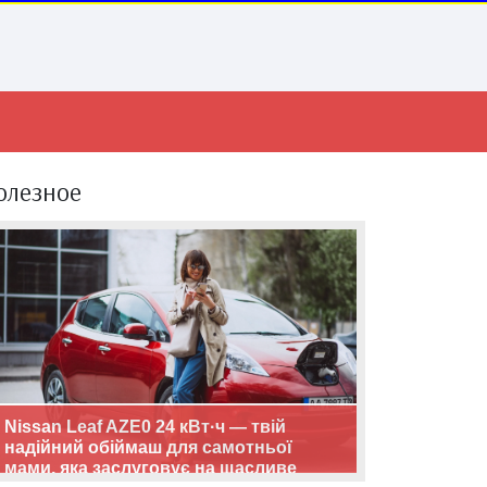
олезное
Nissan Leaf AZE0 24 кВт·ч — твій
надійний обіймаш для самотньої
мами, яка заслуговує на щасливе