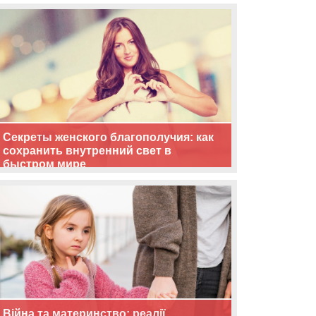
життя
Секреты женского благополучия: как
сохранить внутренний свет в
быстром мире
Війна та материнство: реалії