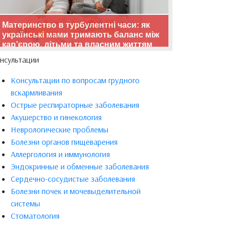
Материнство в турбулентні часи: як
українські мами тримають баланс між
кар’єрою, дітьми та власним життям
нсультации
Консультации по вопросам грудного
вскармливания
Острые респираторные заболевания
Акушерство и гинекология
Неврологические проблемы
Болезни органов пищеварения
Аллергология и иммунология
Эндокринные и обменные заболевания
Сердечно-сосудистые заболевания
Болезни почек и мочевыделительной
системы
Стоматология