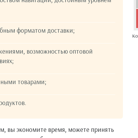
обным форматом доставки;
Ко
жениями, возможностью оптовой
виях;
нными товарами;
родуктов.
м, вы экономите время, можете принять