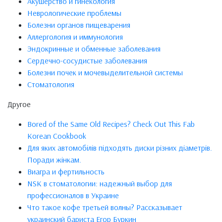
Акушерство и гинекология
Неврологические проблемы
Болезни органов пищеварения
Аллергология и иммунология
Эндокринные и обменные заболевания
Сердечно-сосудистые заболевания
Болезни почек и мочевыделительной системы
Стоматология
Другое
Bored of the Same Old Recipes? Check Out This Fab
Korean Cookbook
Для яких автомобілів підходять диски різних діаметрів.
Поради жінкам.
Виагра и фертильность
NSK в стоматологии: надежный выбор для
профессионалов в Украине
Что такое кофе третьей волны? Рассказывает
украинский бариста Егор Буркин