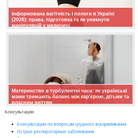
Інформована вагітність і пологи в Україні
(2026): права, підготовка та як уникнути
маніпуляцій у медицині
Материнство в турбулентні часи: як українські
мами тримають баланс між кар’єрою, дітьми та
власним життям
Консультации
Консультации по вопросам грудного вскармливания
Острые респираторные заболевания