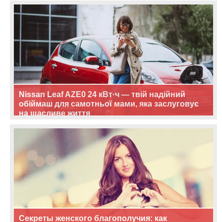
Nissan Leaf AZE0 24 кВт·ч — твій надійний
обіймаш для самотньої мами, яка заслуговує
на щасливе життя
Секреты женского благополучия: как