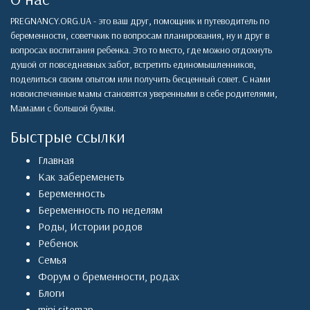
PREGNANCY.ORG.UA - это ваш друг, помощник и путеводитель по
беременности, советчкик по вопросам планирования, ну и друг в
вопросах воспитания ребенка. Это то место, где можно отдохнуть
душой от повседневных забот, встретить единомышленников,
поделиться своим опытом или получить бесценный совет. С нами
новоиспеченные мамы становятся уверенными в себе родителями,
Мамами с большой буквы.
Быстрые ссылки
Главная
Как забеременеть
Беременность
Беременность по неделям
Роды
,
Истории родов
Ребенок
Семья
Форум о бременности, родах
Блоги
mini sitemap