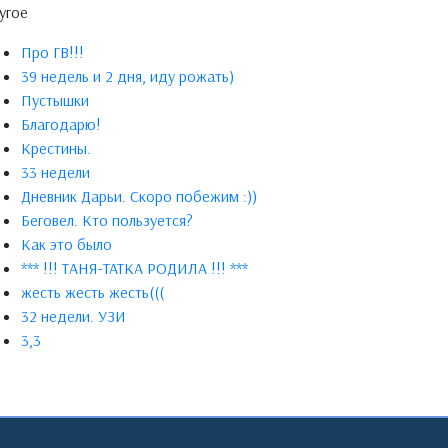
угое
Про ГВ!!!
39 недель и 2 дня, иду рожать)
Пустышки
Благодарю!
Крестины.
33 недели
Дневник Дарьи. Скоро побежим :))
Беговел. Кто пользуется?
Как это было
*** !!! ТАНЯ-TATKA РОДИЛА !!! ***
жесть жесть жесть(((
32 недели. УЗИ
3,3