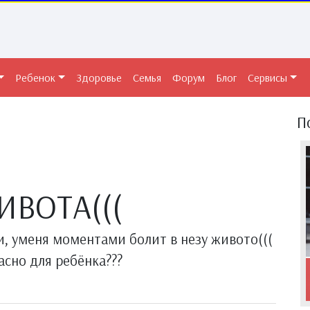
Ребенок
Здоровье
Семья
Форум
Блог
Сервисы
П
ИВОТА(((
и, уменя моментами болит в незу живото(((
асно для ребёнка???