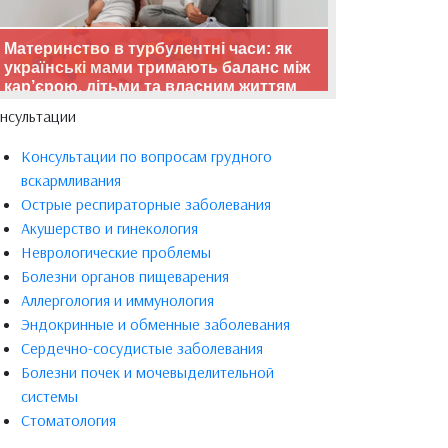
Материнство в турбулентні часи: як
українські мами тримають баланс між
кар’єрою, дітьми та власним життям
нсультации
Консультации по вопросам грудного
вскармливания
Острые респираторные заболевания
Акушерство и гинекология
Неврологические проблемы
Болезни органов пищеварения
Аллергология и иммунология
Эндокринные и обменные заболевания
Сердечно-сосудистые заболевания
Болезни почек и мочевыделительной
системы
Стоматология