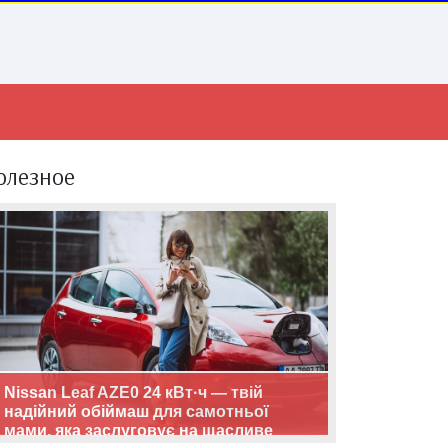
олезное
Nissan Leaf AZE0 24 кВт·ч — твій
надійний обіймаш для самотньої
мами, яка заслуговує на щасливе