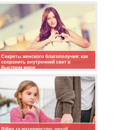
життя
Секреты женского благополучия: как
сохранить внутренний свет в
быстром мире
Війна та материнство: реалії