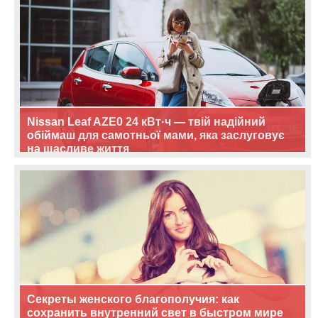
Nissan Leaf AZE0 24 кВт·ч — твій надійний
обіймаш для самотньої мами, яка заслуговує
на щасливе життя
Секреты женского благополучия: как
сохранить внутренний свет в быстром мире