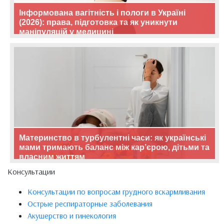
Інформована вагітність і пологи в Україні
(2026): права, підготовка та як уникнути
маніпуляцій у медицині
Материнство в турбулентні часи: як українські
мами тримають баланс між кар’єрою, дітьми та
власним життям
Консультации
Консультации по вопросам грудного вскармливания
Острые респираторные заболевания
Акушерство и гинекология