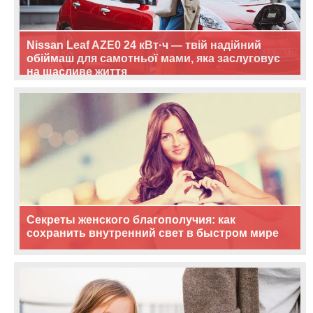
Nissan Leaf AZE0 24 кВт·ч — твій надійний
обіймаш для самотньої мами, яка заслуговує
на щасливе життя
Секреты женского благополучия: как
сохранить внутренний свет в быстром мире