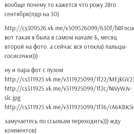
вообще почему то кажется что рожу 28го
сентября(пдр на 30)
http://cs309526.vk.me/v309526099/630f/b8Fncu
вот такая я была в самом начале Б, месяц
второй на фото. а сейчас вся отекла) пальцы-
сосисочки)))
ну и пара фот с пузом
http://cs311925.vk.me/v311925099/1f22/MEjkGV2
http://cs311925.vk.me/v311925099/1f2c/NiVyWJv-
slc.jpg
http://cs311925.vk.me/v311925099/1f36/rA6KBK5i
замучаетесь по ссылкам переходить))) жду
комментов)