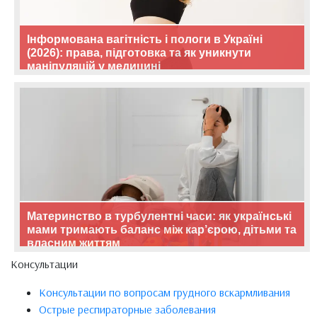
Інформована вагітність і пологи в Україні
(2026): права, підготовка та як уникнути
маніпуляцій у медицині
Материнство в турбулентні часи: як українські
мами тримають баланс між кар’єрою, дітьми та
власним життям
Консультации
Консультации по вопросам грудного вскармливания
Острые респираторные заболевания