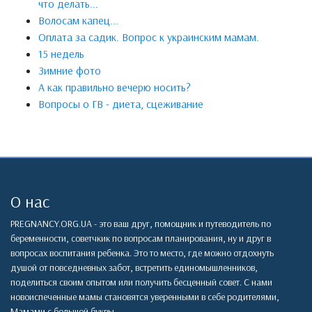
что делать...
Волосам капец...
Оплата за садик. Вопрос к украинским мамам.
15 недель
Зимние фото
А как правильно вечерю носить?
Вопросы о ГВ - диета, сцеживание
О нас
PREGNANCY.ORG.UA - это ваш друг, помощник и путеводитель по
беременности, советчкик по вопросам планирования, ну и друг в
вопросах воспитания ребенка. Это то место, где можно отдохнуть
душой от повседневных забот, встретить единомышленников,
поделиться своим опытом или получить бесценный совет. С нами
новоиспеченные мамы становятся уверенными в себе родителями,
Мамами с большой буквы.