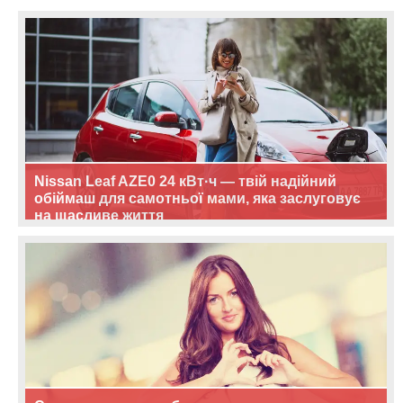
Nissan Leaf AZE0 24 кВт·ч — твій надійний
обіймаш для самотньої мами, яка заслуговує
на щасливе життя