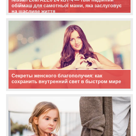
обіймаш для самотньої мами, яка заслуговує
на щасливе життя
Секреты женского благополучия: как
сохранить внутренний свет в быстром мире