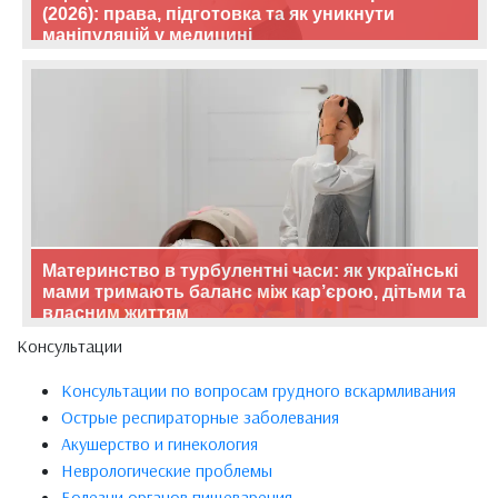
(2026): права, підготовка та як уникнути
маніпуляцій у медицині
Материнство в турбулентні часи: як українські
мами тримають баланс між кар’єрою, дітьми та
власним життям
Консультации
Консультации по вопросам грудного вскармливания
Острые респираторные заболевания
Акушерство и гинекология
Неврологические проблемы
Болезни органов пищеварения