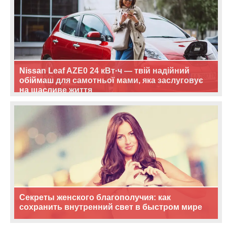
Nissan Leaf AZE0 24 кВт·ч — твій надійний
обіймаш для самотньої мами, яка заслуговує
на щасливе життя
Секреты женского благополучия: как
сохранить внутренний свет в быстром мире