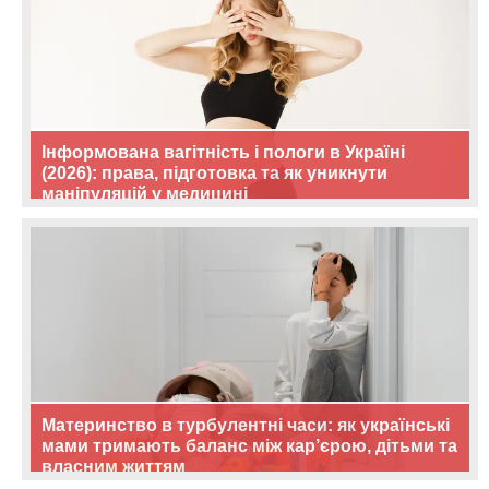
Інформована вагітність і пологи в Україні
(2026): права, підготовка та як уникнути
маніпуляцій у медицині
Материнство в турбулентні часи: як українські
мами тримають баланс між кар’єрою, дітьми та
власним життям