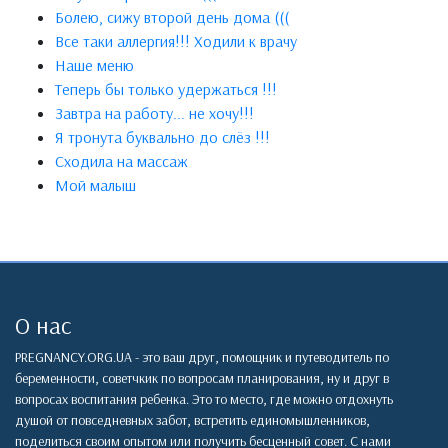
Болею, сижу второй день дома (((
Все таки аллергия!!! Ходили к врачу
Наше меню
Теперь бы только удержаться !!!
Завтра на работу... не хочу!!!
Я тронута буквально до слёз !!!
Сходила на массаж
Мой малыш
О нас
PREGNANCY.ORG.UA - это ваш друг, помощник и путеводитель по
беременности, советчкик по вопросам планирования, ну и друг в
вопросах воспитания ребенка. Это то место, где можно отдохнуть
душой от повседневных забот, встретить единомышленников,
поделиться своим опытом или получить бесценный совет. С нами