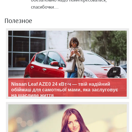
спасибочки....
Полезное
Nissan Leaf AZE0 24 кВт·ч — твій надійний
обіймаш для самотньої мами, яка заслуговує
на щасливе життя