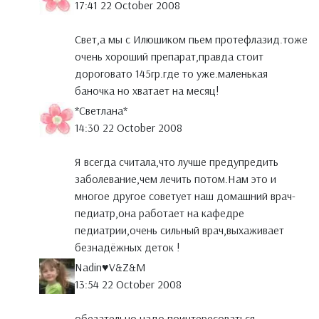
17:41 22 October 2008
Свет,а мы с Илюшиком пьем протефлазид.тоже
очень хороший препарат,правда стоит
дороговато 145гр.где то уже.маленькая
баночка но хватает на месяц!
*Светлана*
14:30 22 October 2008
Я всегда считала,что лучше предупредить
заболевание,чем лечить потом.Нам это и
многое другое советует наш домашний врач-
педиатр,она работает на кафедре
педиатрии,очень сильный врач,выхаживает
безнадёжных деток !
Nadin♥V&Z&M
13:54 22 October 2008
обезательно надо поинтересоваться,