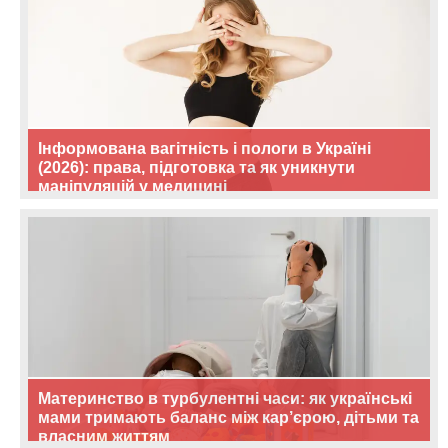
Інформована вагітність і пологи в Україні
(2026): права, підготовка та як уникнути
маніпуляцій у медицині
Материнство в турбулентні часи: як українські
мами тримають баланс між кар’єрою, дітьми та
власним життям