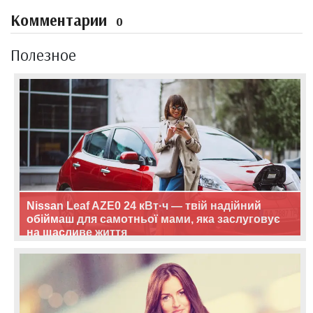
Комментарии
0
Полезное
Nissan Leaf AZE0 24 кВт·ч — твій надійний
обіймаш для самотньої мами, яка заслуговує
на щасливе життя