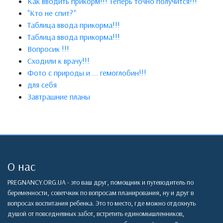
Как вводить прикорм!!! Теперь точно получится!!!
"Кто не спит?"
Таблица ввода прикорма!!!
Таблица ввода прикорма!!!
Вопросик !!!
Сходили к врачу!!!
Фото с природы и ... гемоглобин!!!
для себя
Завтрашние планы
О нас
PREGNANCY.ORG.UA - это ваш друг, помощник и путеводитель по
беременности, советчкик по вопросам планирования, ну и друг в
вопросах воспитания ребенка. Это то место, где можно отдохнуть
душой от повседневных забот, встретить единомышленников,