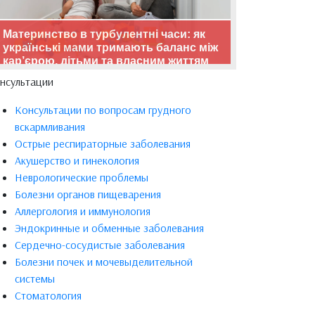
Материнство в турбулентні часи: як
українські мами тримають баланс між
кар’єрою, дітьми та власним життям
нсультации
Консультации по вопросам грудного
вскармливания
Острые респираторные заболевания
Акушерство и гинекология
Неврологические проблемы
Болезни органов пищеварения
Аллергология и иммунология
Эндокринные и обменные заболевания
Сердечно-сосудистые заболевания
Болезни почек и мочевыделительной
системы
Стоматология