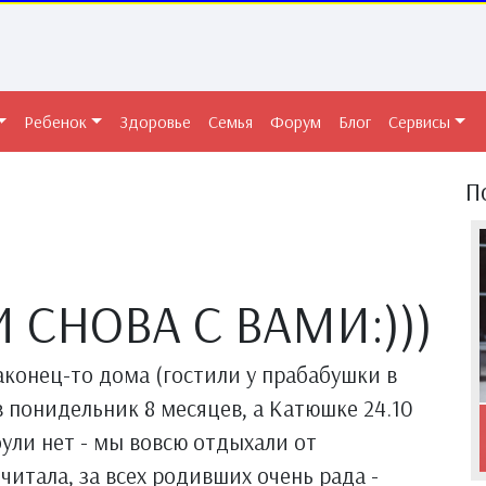
Ребенок
Здоровье
Семья
Форум
Блог
Сервисы
П
 СНОВА С ВАМИ:)))
конец-то дома (гостили у прабабушки в
в понидельник 8 месяцев, а Катюшке 24.10
були нет - мы вовсю отдыхали от
читала, за всех родивших очень рада -