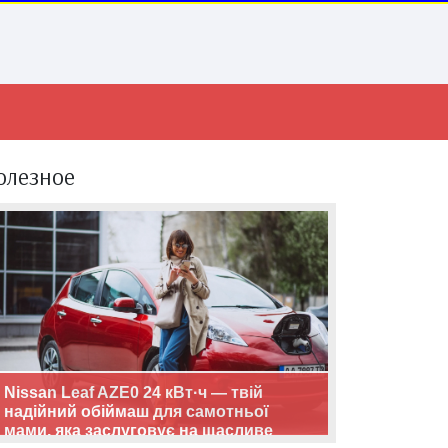
олезное
Nissan Leaf AZE0 24 кВт·ч — твій
надійний обіймаш для самотньої
мами, яка заслуговує на щасливе