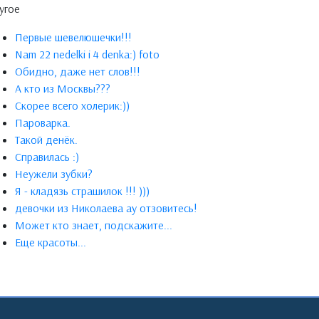
угое
Первые шевелюшечки!!!
Nam 22 nedelki i 4 denka:) foto
Обидно, даже нет слов!!!
А кто из Москвы???
Скорее всего холерик:))
Пароварка.
Такой денёк.
Справилась :)
Неужели зубки?
Я - кладязь страшилок !!! )))
девочки из Николаева ау отзовитесь!
Может кто знает, подскажите...
Еще красоты...