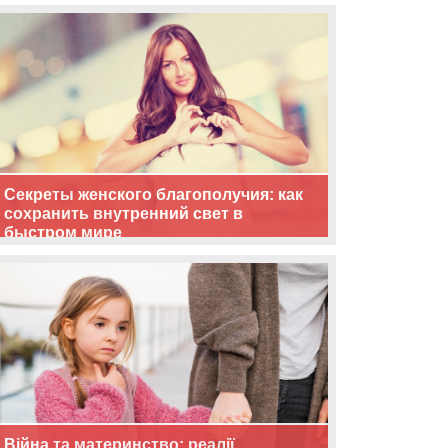
життя
Секреты женского благополучия: как
сохранить внутренний свет в
быстром мире
Війна та материнство: реалії