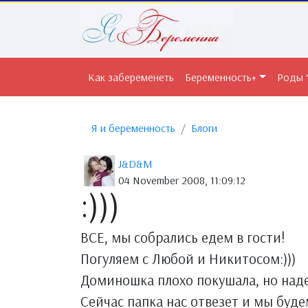
Как забеременеть
Беременность+
Роды
Я и беременность
Блоги
J&D&M
04 November 2008, 11:09:12
:)))
ВСЕ, мы собрались едем в гости!
Погуляем с Любой и Никитосом:)))
Доминошка плохо покушала, но наде
Сейчас папка нас отвезет и мы буд