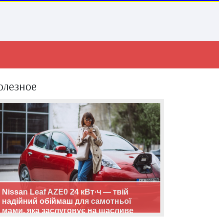
олезное
Nissan Leaf AZE0 24 кВт·ч — твій
надійний обіймаш для самотньої
мами, яка заслуговує на щасливе