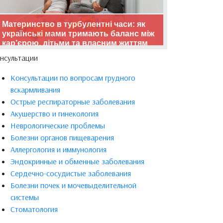
Материнство в турбулентні часи: як
українські мами тримають баланс між
кар’єрою, дітьми та власним життям
нсультации
Консультации по вопросам грудного
вскармливания
Острые респираторные заболевания
Акушерство и гинекология
Неврологические проблемы
Болезни органов пищеварения
Аллергология и иммунология
Эндокринные и обменные заболевания
Сердечно-сосудистые заболевания
Болезни почек и мочевыделительной
системы
Стоматология