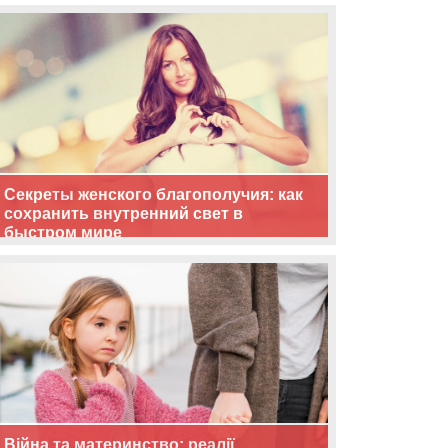
життя
Секреты женского благополучия: как
сохранить внутренний свет в
быстром мире
Війна та материнство: реалії