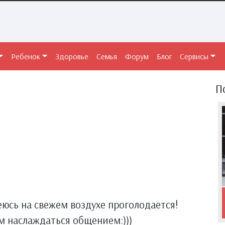
Ребенок
Здоровье
Семья
Форум
Блог
Сервисы
П
юсь на свежем воздухе проголодается!
ем наслаждаться общением:)))