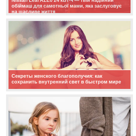
Nissan Leaf AZE0 24 кВт·ч — твій надійний
обіймаш для самотньої мами, яка заслуговує
на щасливе життя
Секреты женского благополучия: как
сохранить внутренний свет в быстром мире