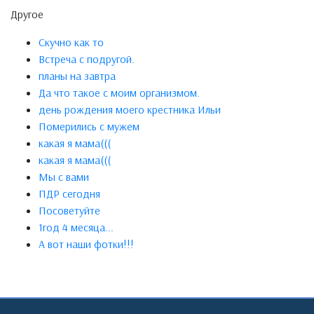
Другое
Скучно как то
Встреча с подругой.
планы на завтра
Да что такое с моим организмом.
день рождения моего крестника Ильи
Померились с мужем
какая я мама(((
какая я мама(((
Мы с вами
ПДР сегодня
Посоветуйте
1год 4 месяца...
А вот наши фотки!!!