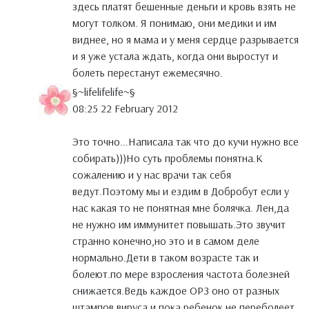
здесь платят бешенные деньги и кровь взять не
могут толком. Я понимаю, они медики и им
виднее, но я мама и у меня сердце разрывается
и я уже устала ждать, когда они выростут и
болеть перестанут ежемесячно.
§~lifelifelife~§
08:25 22 February 2012
Это точно...Написала так что до кучи нужно все
собирать)))Но суть проблемы понятна.К
сожалению и у нас врачи так себя
ведут.Поэтому мы и ездим в Добробут если у
нас какая то не понятная мне болячка. Лен,да
не нужно им иммунитет повышать.Это звучит
странно конечно,но это и в самом деле
нормально.Дети в таком возрасте так и
болеют.по мере взросления частота болезней
снижается.Ведь каждое ОРЗ оно от разных
штампов вируса и пока ребенок не переболеет