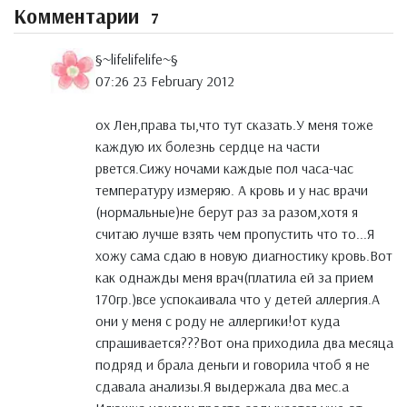
Комментарии
7
§~lifelifelife~§
07:26 23 February 2012
ох Лен,права ты,что тут сказать.У меня тоже
каждую их болезнь сердце на части
рвется.Сижу ночами каждые пол часа-час
температуру измеряю. А кровь и у нас врачи
(нормальные)не берут раз за разом,хотя я
считаю лучше взять чем пропустить что то...Я
хожу сама сдаю в новую диагностику кровь.Вот
как однажды меня врач(платила ей за прием
170гр.)все успокаивала что у детей аллергия.А
они у меня с роду не аллергики!от куда
спрашивается???Вот она приходила два месяца
подряд и брала деньги и говорила чтоб я не
сдавала анализы.Я выдержала два мес.а