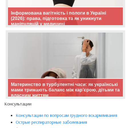
Інформована вагітність і пологи в Україні
(2026): права, підготовка та як уникнути
маніпуляцій у медицині
Материнство в турбулентні часи: як українські
мами тримають баланс між кар’єрою, дітьми та
власним життям
Консультации
Консультации по вопросам грудного вскармливания
Острые респираторные заболевания