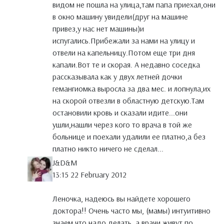
видом не пошла на улица,там папа приехал,они
в окно машину увидели(друг на машине
привез,у нас нет машины)и
испугались.Прибежали за нами на улицу и
отвели на капельницу.Потом еще три дня
капали.Вот те и скорая. А недавно соседка
рассказывала как у двух летней дочки
гемангиомка выросла за два мес. и лопнула,их
на скорой отвезли в областную детскую.Там
остановили кровь и сказали идите...они
ушли,нашли через кого то врача в той же
больнице и поехали удалили ее платно,а без
платно никто ничего не сделал...
J&D&M
13:15 22 February 2012
Леночка, надеюсь вы найдете хорошего
доктора!! Очень часто мы, (мамы) интуитивно
знаем что надо делать, а врачи живут по