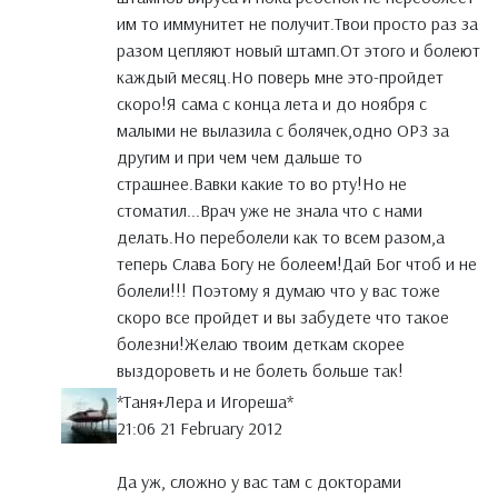
им то иммунитет не получит.Твои просто раз за
разом цепляют новый штамп.От этого и болеют
каждый месяц.Но поверь мне это-пройдет
скоро!Я сама с конца лета и до ноября с
малыми не вылазила с болячек,одно ОРЗ за
другим и при чем чем дальше то
страшнее.Вавки какие то во рту!Но не
стоматил...Врач уже не знала что с нами
делать.Но переболели как то всем разом,а
теперь Слава Богу не болеем!Дай Бог чтоб и не
болели!!! Поэтому я думаю что у вас тоже
скоро все пройдет и вы забудете что такое
болезни!Желаю твоим деткам скорее
выздороветь и не болеть больше так!
*Таня+Лера и Игореша*
21:06 21 February 2012
Да уж, сложно у вас там с докторами