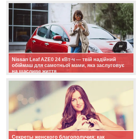
Nissan Leaf AZE0 24 кВт·ч — твій надійний
обіймаш для самотньої мами, яка заслуговує
на щасливе життя
Секреты женского благополучия: как