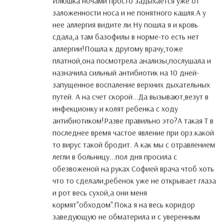
Илюшка ночами просто задыхается уже от
заложенности носа и не понятного кашля.А у
нее аллергия видите ли.Ну пошла я и кровь
сдала,а там базофилы в норме-то есть нет
аллергии!Пошла к другому врачу,тоже
платной,она посмотрела анализы,послушала и
назначила сильный антибиотик на 10 дней-
запущенное воспаление верхних дыхательных
путей. А на счет скорой...Да вызывают,везут в
инфекционку и колят ребенка с ходу
антибиотиком!Разве правильно это?А такая Т в
последнее время частое явление при орз.какой
то вирус такой бродит. А как мы с отравлением
легли в больницу...пол дня просила с
обезвоженой на руках Софией врача чтоб хоть
что то сделали,ребенок уже не открывает глаза
и рот весь сухой,а они меня
кормят"обходом".Пока я на весь коридор
заведующую не обматерила и с уверенным