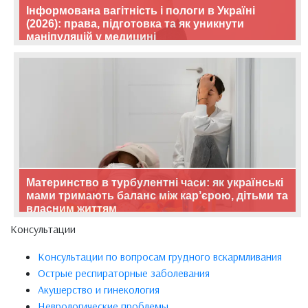
Інформована вагітність і пологи в Україні
(2026): права, підготовка та як уникнути
маніпуляцій у медицині
Материнство в турбулентні часи: як українські
мами тримають баланс між кар’єрою, дітьми та
власним життям
Консультации
Консультации по вопросам грудного вскармливания
Острые респираторные заболевания
Акушерство и гинекология
Неврологические проблемы