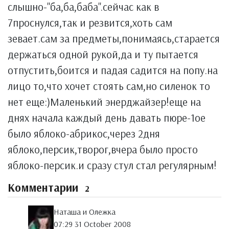
слышно-''ба,ба,баба''.сейчас как в
7проснулся,так и резвится,хоть сам
зевает.сам за предметы,понимаясь,старается
держаться одной рукой,да и ту пытается
отпустить,боится и падая садится на попу.на
лицо то,что хочет стоять сам,но силенок то
нет еще:)Маленький энерджайзер!еще на
днях начала каждый день давать пюре-1ое
было яблоко-абрикос,через 2дня
яблоко,персик,творог,вчера было просто
яблоко-персик.и сразу стул стал регулярным!
Комментарии
2
Наташа и Олежка
07:29 31 October 2008