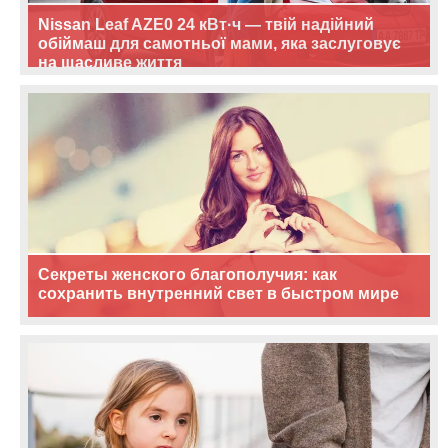
Nissan Leaf AZE0 24 кВт·ч — твій надійний
обіймаш для самотньої мами, яка заслуговує
на щасливе життя
Секреты женского благополучия: как
сохранить внутренний свет в быстром мире