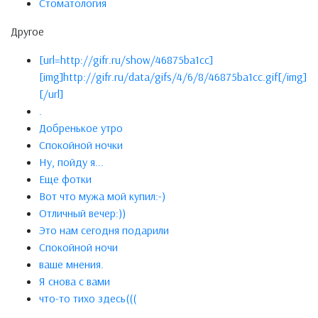
Стоматология
Другое
[url=http://gifr.ru/show/46875ba1cc]
[img]http://gifr.ru/data/gifs/4/6/8/46875ba1cc.gif[/img]
[/url]
.
Добренькое утро
Спокойной ночки
Ну, пойду я...
Еще фотки
Вот что мужа мой купил:-)
Отличный вечер:))
Это нам сегодня подарили
Спокойной ночи
ваше мнения.
Я снова с вами
что-то тихо здесь(((