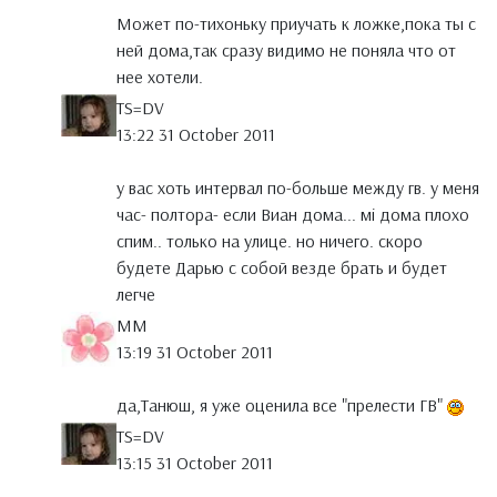
Может по-тихоньку приучать к ложке,пока ты с
ней дома,так сразу видимо не поняла что от
нее хотели.
TS=DV
13:22 31 October 2011
у вас хоть интервал по-больше между гв. у меня
час- полтора- если Виан дома... мі дома плохо
спим.. только на улице. но ничего. скоро
будете Дарью с собой везде брать и будет
легче
MM
13:19 31 October 2011
да,Танюш, я уже оценила все "прелести ГВ"
TS=DV
13:15 31 October 2011