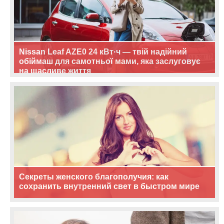
Nissan Leaf AZE0 24 кВт·ч — твій надійний
обіймаш для самотньої мами, яка заслуговує
на щасливе життя
Секреты женского благополучия: как
сохранить внутренний свет в быстром мире