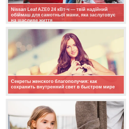
Nissan Leaf AZE0 24 кВт·ч — твій надійний
обіймаш для самотньої мами, яка заслуговує
на щасливе життя
Секреты женского благополучия: как
сохранить внутренний свет в быстром мире