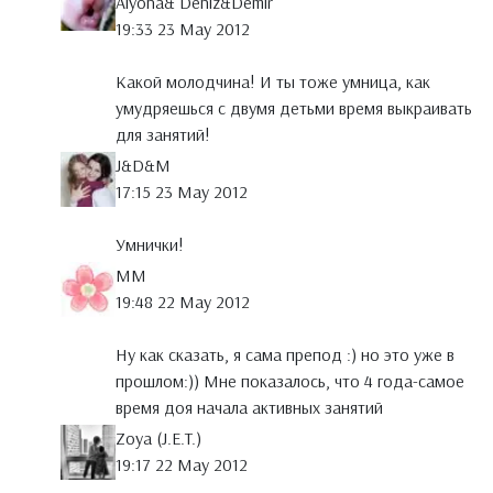
Alyona& Deniz&Demir
19:33 23 May 2012
Какой молодчина! И ты тоже умница, как
умудряешься с двумя детьми время выкраивать
для занятий!
J&D&M
17:15 23 May 2012
Умнички!
MM
19:48 22 May 2012
Ну как сказать, я сама препод :) но это уже в
прошлом:)) Мне показалось, что 4 года-самое
время доя начала активных занятий
Zoya (J.E.T.)
19:17 22 May 2012