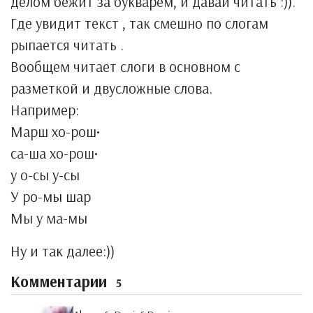
делом бежит за букварем, и давай читать :)).
Где увидит текст , так смешно по слогам
рыпается читать .
Вообщем читает слоги в основном с
разметкой и двусложные слова.
Например:
Марш хо-рош•
са-ша хо-рош•
у о-сы у-сы
У ро-мы шар
Мы у ма-мы
Ну и так далее:))
Комментарии
5