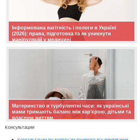
Інформована вагітність і пологи в Україні
(2026): права, підготовка та як уникнути
маніпуляцій у медицині
Материнство в турбулентні часи: як українські
мами тримають баланс між кар’єрою, дітьми та
власним життям
Консультации
Консультации по вопросам грудного вскармливания