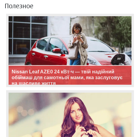
Полезное
Nissan Leaf AZE0 24 кВт·ч — твій надійний
обіймаш для самотньої мами, яка заслуговує
на щасливе життя