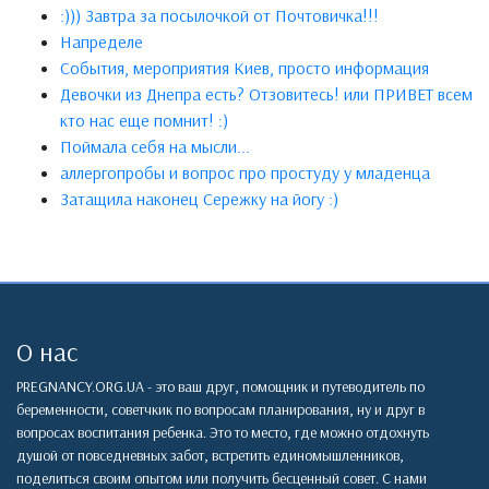
:))) Завтра за посылочкой от Почтовичка!!!
Напределе
События, мероприятия Киев, просто информация
Девочки из Днепра есть? Отзовитесь! или ПРИВЕТ всем
кто нас еще помнит! :)
Поймала себя на мысли...
аллергопробы и вопрос про простуду у младенца
Затащила наконец Сережку на йогу :)
О нас
PREGNANCY.ORG.UA - это ваш друг, помощник и путеводитель по
беременности, советчкик по вопросам планирования, ну и друг в
вопросах воспитания ребенка. Это то место, где можно отдохнуть
душой от повседневных забот, встретить единомышленников,
поделиться своим опытом или получить бесценный совет. С нами