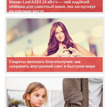
Nissan Leaf AZE0 24 кВт·ч — твій надійний
обіймаш для самотньої мами, яка заслуговує
на щасливе життя
Секреты женского благополучия: как
сохранить внутренний свет в быстром мире