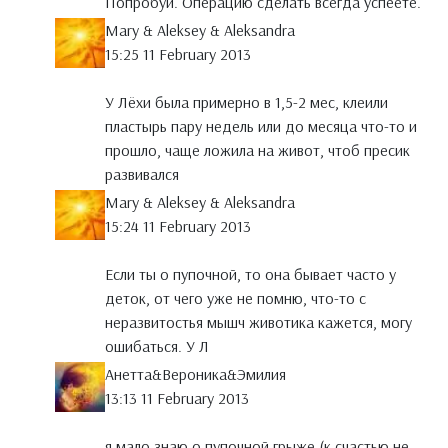
Попробуй. Операцию сделать всегда успеете.
Mary & Aleksey & Aleksandra
15:25 11 February 2013
У Лёхи была примерно в 1,5-2 мес, клеили
пластырь пару недель или до месяца что-то и
прошло, чаще ложила на живот, чтоб пресик
развивался
Mary & Aleksey & Aleksandra
15:24 11 February 2013
Если ты о пупочной, то она бывает часто у
деток, от чего уже не помню, что-то с
неразвитостья мышч животика кажется, могу
ошибаться. У Л
Анетта&Вероника&Эмилия
13:13 11 February 2013
я мало знаю о пупочной грыже (к счастью не