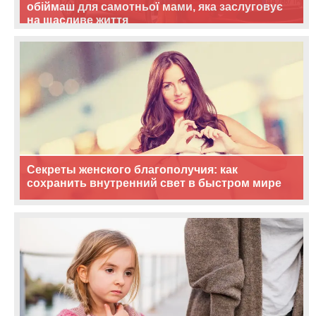
обіймаш для самотньої мами, яка заслуговує
на щасливе життя
Секреты женского благополучия: как
сохранить внутренний свет в быстром мире