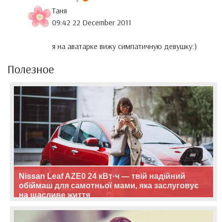
Таня
09:42 22 December 2011
я на аватарке вижу симпатичную девушку:)
Полезное
Nissan Leaf AZE0 24 кВт·ч — твій надійний
обіймаш для самотньої мами, яка заслуговує
на щасливе життя