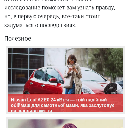
исследование поможет вам узнать правду,
но, в первую очередь, все-таки стоит
задуматься о последствиях.
Полезное
Nissan Leaf AZE0 24 кВт·ч — твій надійний
обіймаш для самотньої мами, яка заслуговує
на щасливе життя