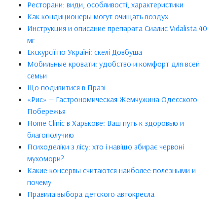
Ресторани: види, особливості, характеристики
Как кондиционеры могут очищать воздух
Инструкция и описание препарата Сиалис Vidalista 40
мг
Екскурсії по Україні: скелі Довбуша
Мобильные кровати: удобство и комфорт для всей
семьи
Що подивитися в Празі
«Рис» — Гастрономическая Жемчужина Одесского
Побережья
Home Clinic в Харькове: Ваш путь к здоровью и
благополучию
Психоделіки з лісу: хто і навіщо збирає червоні
мухомори?
Какие консервы считаются наиболее полезными и
почему
Правила выбора детского автокресла