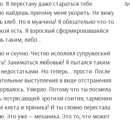
. Я перестану даже стараться тебе
Др
но найдешь причину меня укорить. Не вижу
ь хлеб. Но я мужчина! Я обязательно что-то
 какой есть. Я взрослый сформировавшийся
шь таким, либо…
но и скучно. Честно исполнял супружеский
ать! Заниматься любовью! Я пытался таким
недостатками. Но теперь… прости. После
зательные выступления в виде отстранения
борвалось. Умерло. Потому что ты посмела
сь потрясающий эротизм соития, гармонии
е кнута и пряника! И ты словно перестала
ю. Это уже — механика. Это то, что может