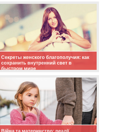
життя
Секреты женского благополучия: как
сохранить внутренний свет в
быстром мире
Війна та материнство: реалії