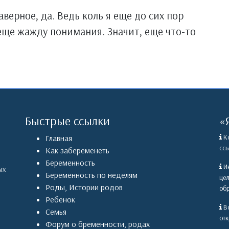
ерное, да. Ведь коль я еще до сих пор
 еще жажду понимания. Значит, еще что-то
Быстрые ссылки
«
Ко
Главная
ссы
Как забеременеть
Беременность
Ин
ых
Беременность по неделям
це
Роды
,
Истории родов
обр
Ребенок
Вс
Семья
отк
Форум о бременности, родах