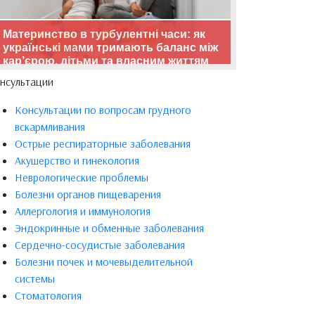
Материнство в турбулентні часи: як
українські мами тримають баланс між
кар’єрою, дітьми та власним життям
нсультации
Консультации по вопросам грудного
вскармливания
Острые респираторные заболевания
Акушерство и гинекология
Неврологические проблемы
Болезни органов пищеварения
Аллергология и иммунология
Эндокринные и обменные заболевания
Сердечно-сосудистые заболевания
Болезни почек и мочевыделительной
системы
Стоматология