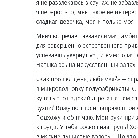
я не развлекаюсь в саунах, не заба
я перерос это, мне такое не интере
сладкая девочка, моя и только моя. Но
Меня встречает независимая, амбиц
для совершенно естественного приве
успеваешь увернуться, и вместо мягк
Натыкаюсь на искусственный запах. 
«Как прошел день, любимая?» — сп
в микроволновку полуфабрикаты. С 
купить этот адский агрегат и тем 
кухни? Вижу по твоей напряженной с
Подхожу и обнимаю. Мои руки привы
к груди. У тебя роскошная грудь! Х
в мягкие душистые волосы… Но что 