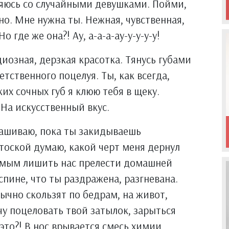
вляюсь со случайными девушками. Пойми,
сно. Мне нужна ты. Нежная, чувственная,
 где же она?! Ау, а-а-а-ау-у-у-у-у!
иозная, дерзкая красотка. Тянусь губами
тственного поцелуя. Ты, как всегда,
их сочных губ я клюю тебя в щеку.
На искусственный вкус.
рашиваю, пока ты закидываешь
тоской думаю, какой черт меня дернул
самым лишить нас прелести домашней
пине, что ты раздражена, разгневана.
чно скользят по бедрам, на живот,
очу поцеловать твой затылок, зарыться
это?! В нос врывается смесь химии