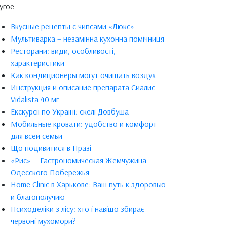
угое
Вкусные рецепты с чипсами «Люкс»
Мультиварка – незамінна кухонна помічниця
Ресторани: види, особливості,
характеристики
Как кондиционеры могут очищать воздух
Инструкция и описание препарата Сиалис
Vidalista 40 мг
Екскурсії по Україні: скелі Довбуша
Мобильные кровати: удобство и комфорт
для всей семьи
Що подивитися в Празі
«Рис» — Гастрономическая Жемчужина
Одесского Побережья
Home Clinic в Харькове: Ваш путь к здоровью
и благополучию
Психоделіки з лісу: хто і навіщо збирає
червоні мухомори?