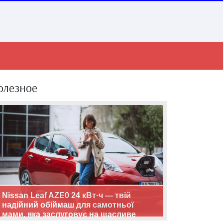
олезное
Nissan Leaf AZE0 24 кВт·ч — твій
надійний обіймаш для самотньої
мами, яка заслуговує на щасливе