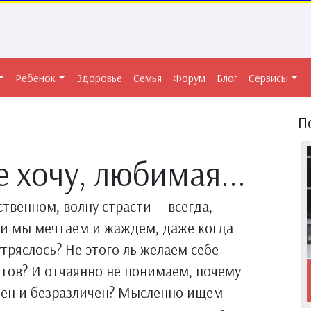
Ребенок
Здоровье
Семья
Форум
Блог
Сервисы
П
е хочу, любимая...
твенном, волну страсти — всегда,
ли мы мечтаем и жаждем, даже когда
утряслось? Не этого ль желаем себе
тов? И отчаянно не понимаем, почему
оден и безразличен? Мысленно ищем