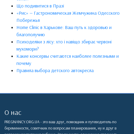
Що подивитися в Празі
«Рис» — Гастрономическая Жемчужина Одесского
Побережья
Home Clinic в Харькове: Ваш путь к здоровью и
благополучию
Психоделіки з лісу: хто і навіщо збирає червоні
мухомори?
Какие консервы считаются наиболее полезными и
почему
Правила выбора детского автокресла
О нас
PREGNANCY.ORG.UA - это ваш друг, помощник и путеводитель по
беременности, советчкик по вопросам планирования, ну и друг в