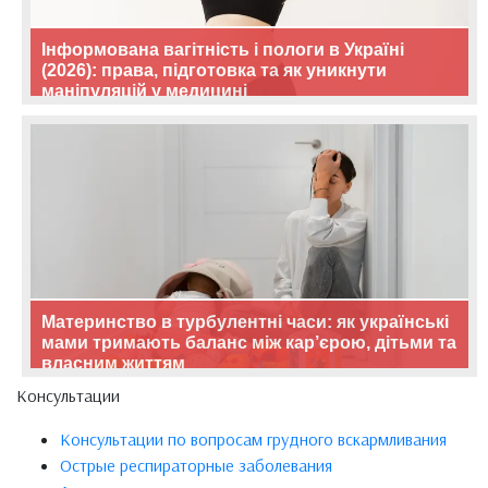
Інформована вагітність і пологи в Україні
(2026): права, підготовка та як уникнути
маніпуляцій у медицині
Материнство в турбулентні часи: як українські
мами тримають баланс між кар’єрою, дітьми та
власним життям
Консультации
Консультации по вопросам грудного вскармливания
Острые респираторные заболевания