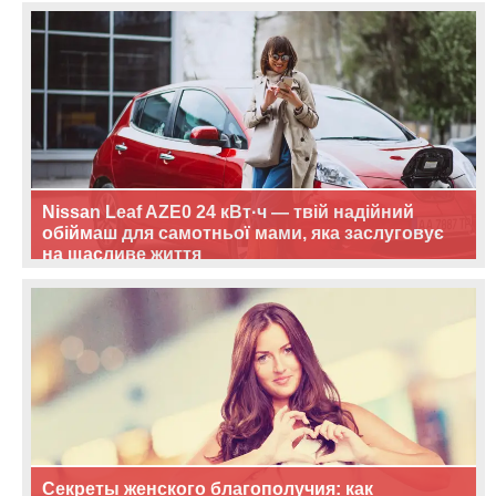
Nissan Leaf AZE0 24 кВт·ч — твій надійний
обіймаш для самотньої мами, яка заслуговує
на щасливе життя
Секреты женского благополучия: как