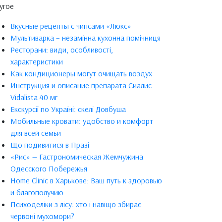
угое
Вкусные рецепты с чипсами «Люкс»
Мультиварка – незамінна кухонна помічниця
Ресторани: види, особливості,
характеристики
Как кондиционеры могут очищать воздух
Инструкция и описание препарата Сиалис
Vidalista 40 мг
Екскурсії по Україні: скелі Довбуша
Мобильные кровати: удобство и комфорт
для всей семьи
Що подивитися в Празі
«Рис» — Гастрономическая Жемчужина
Одесского Побережья
Home Clinic в Харькове: Ваш путь к здоровью
и благополучию
Психоделіки з лісу: хто і навіщо збирає
червоні мухомори?