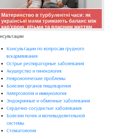
Материнство в турбулентні часи: як
українські мами тримають баланс між
кар’єрою, дітьми та власним життям
нсультации
Консультации по вопросам грудного
вскармливания
Острые респираторные заболевания
Акушерство и гинекология
Неврологические проблемы
Болезни органов пищеварения
Аллергология и иммунология
Эндокринные и обменные заболевания
Сердечно-сосудистые заболевания
Болезни почек и мочевыделительной
системы
Стоматология