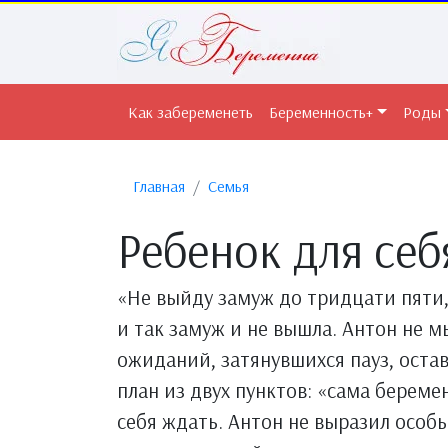
Как забеременеть
Беременность+
Роды
Главная
Семья
Ребенок для себ
«Не выйду замуж до тридцати пяти,
и так замуж и не вышла. Антон не мы
ожиданий, затянувшихся пауз, остав
план из двух пунктов: «сама береме
себя ждать. Антон не выразил особ