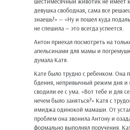
шестимесячный животик не имеет к 
девушка свободная, сама все решаеш
знаешь!» — «Ну и пошел куда подаль
не спешила — это всегда успеется.
Антон приехал посмотреть на тольк
апельсинами для мамы и погремушк
думала Катя.
Кате было трудно с ребенком. Она 
бдения, непривычный режим дня и 
сводили ее с ума. «Вот тебе и для с
нечем было заняться?» Катя с труд
имиджа одинокой мамаши. От устал
проблем она звонила Антону и озад
формально выполнял поручения. Кат