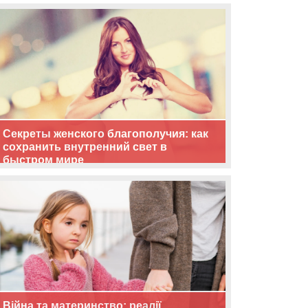
життя
Секреты женского благополучия: как
сохранить внутренний свет в
быстром мире
Війна та материнство: реалії