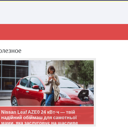
олезное
Nissan Leaf AZE0 24 кВт·ч — твій
надійний обіймаш для самотньої
мами, яка заслуговує на щасливе