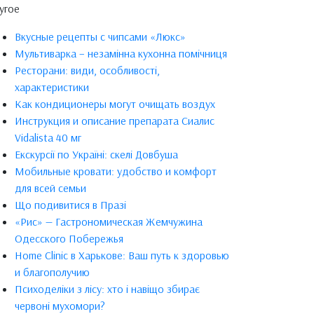
угое
Вкусные рецепты с чипсами «Люкс»
Мультиварка – незамінна кухонна помічниця
Ресторани: види, особливості,
характеристики
Как кондиционеры могут очищать воздух
Инструкция и описание препарата Сиалис
Vidalista 40 мг
Екскурсії по Україні: скелі Довбуша
Мобильные кровати: удобство и комфорт
для всей семьи
Що подивитися в Празі
«Рис» — Гастрономическая Жемчужина
Одесского Побережья
Home Clinic в Харькове: Ваш путь к здоровью
и благополучию
Психоделіки з лісу: хто і навіщо збирає
червоні мухомори?