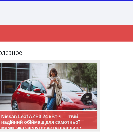
олезное
Nissan Leaf AZE0 24 кВт·ч — твій
надійний обіймаш для самотньої
мами, яка заслуговує на щасливе