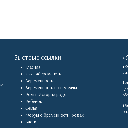
Быстрые ссылки
«
Ко
Главная
ссы
Как забеременеть
Беременность
Ин
ых
Беременность по неделям
це
Роды
,
Истории родов
обр
Ребенок
Вс
Семья
отк
Форум о бременности, родах
Блоги