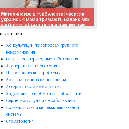
Материнство в турбулентні часи: як
українські мами тримають баланс між
кар’єрою, дітьми та власним життям
нсультации
Консультации по вопросам грудного
вскармливания
Острые респираторные заболевания
Акушерство и гинекология
Неврологические проблемы
Болезни органов пищеварения
Аллергология и иммунология
Эндокринные и обменные заболевания
Сердечно-сосудистые заболевания
Болезни почек и мочевыделительной
системы
Стоматология