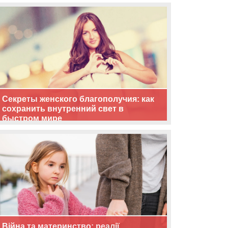
життя
Секреты женского благополучия: как
сохранить внутренний свет в
быстром мире
Війна та материнство: реалії