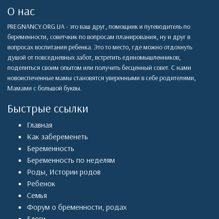
О нас
PREGNANCY.ORG.UA - это ваш друг, помощник и путеводитель по
беременности, советчкик по вопросам планирования, ну и друг в
вопросах воспитания ребенка. Это то место, где можно отдохнуть
душой от повседневных забот, встретить единомышленников,
поделиться своим опытом или получить бесценный совет. С нами
новоиспеченные мамы становятся уверенными в себе родителями,
Мамами с большой буквы.
Быстрые ссылки
Главная
Как забеременеть
Беременность
Беременность по неделям
Роды
,
Истории родов
Ребенок
Семья
Форум о бременности, родах
Блоги