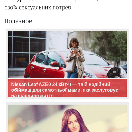
своїх сексуальних потреб.
Полезное
Nissan Leaf AZE0 24 кВт·ч — твій надійний
обіймаш для самотньої мами, яка заслуговує
на щасливе життя