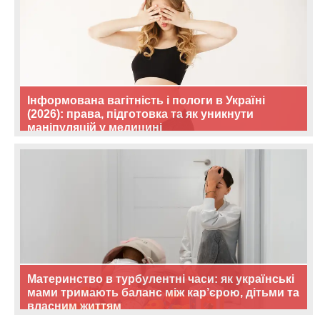
Інформована вагітність і пологи в Україні
(2026): права, підготовка та як уникнути
маніпуляцій у медицині
Материнство в турбулентні часи: як українські
мами тримають баланс між кар’єрою, дітьми та
власним життям