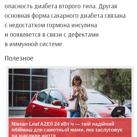
опасность диабета второго типа. Другая
основная форма сахарного диабета связана
с недостатком гормона инсулина
и появляется в связи с дефектами
в иммунной системе.
Полезное
Nissan Leaf AZE0 24 кВт·ч — твій надійний
обіймаш для самотньої мами, яка заслуговує
на щасливе життя