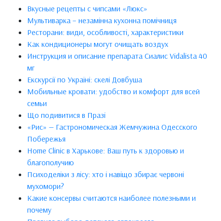
Вкусные рецепты с чипсами «Люкс»
Мультиварка – незамінна кухонна помічниця
Ресторани: види, особливості, характеристики
Как кондиционеры могут очищать воздух
Инструкция и описание препарата Сиалис Vidalista 40
мг
Екскурсії по Україні: скелі Довбуша
Мобильные кровати: удобство и комфорт для всей
семьи
Що подивитися в Празі
«Рис» — Гастрономическая Жемчужина Одесского
Побережья
Home Clinic в Харькове: Ваш путь к здоровью и
благополучию
Психоделіки з лісу: хто і навіщо збирає червоні
мухомори?
Какие консервы считаются наиболее полезными и
почему