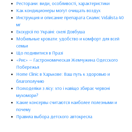
Ресторани: види, особливості, характеристики
Как кондиционеры могут очищать воздух
Инструкция и описание препарата Сиалис Vidalista 40
мг
Екскурсії по Україні: скелі Довбуша
Мобильные кровати: удобство и комфорт для всей
семьи
Що подивитися в Празі
«Рис» — Гастрономическая Жемчужина Одесского
Побережья
Home Clinic в Харькове: Ваш путь к здоровью и
благополучию
Психоделіки з лісу: хто і навіщо збирає червоні
мухомори?
Какие консервы считаются наиболее полезными и
почему
Правила выбора детского автокресла