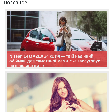
Полезное
Nissan Leaf AZE0 24 кВт·ч — твій надійний
обіймаш для самотньої мами, яка заслуговує
на щасливе життя