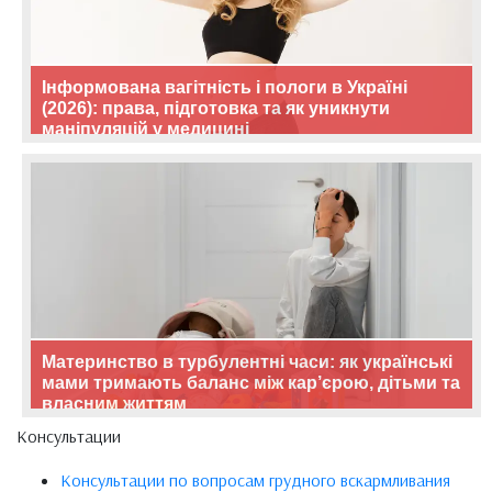
Інформована вагітність і пологи в Україні
(2026): права, підготовка та як уникнути
маніпуляцій у медицині
Материнство в турбулентні часи: як українські
мами тримають баланс між кар’єрою, дітьми та
власним життям
Консультации
Консультации по вопросам грудного вскармливания