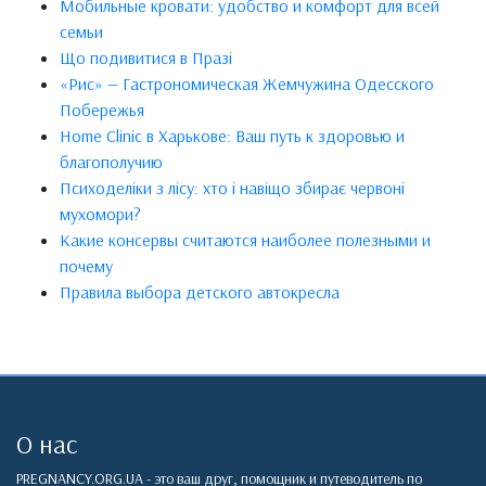
Мобильные кровати: удобство и комфорт для всей
семьи
Що подивитися в Празі
«Рис» — Гастрономическая Жемчужина Одесского
Побережья
Home Clinic в Харькове: Ваш путь к здоровью и
благополучию
Психоделіки з лісу: хто і навіщо збирає червоні
мухомори?
Какие консервы считаются наиболее полезными и
почему
Правила выбора детского автокресла
О нас
PREGNANCY.ORG.UA - это ваш друг, помощник и путеводитель по