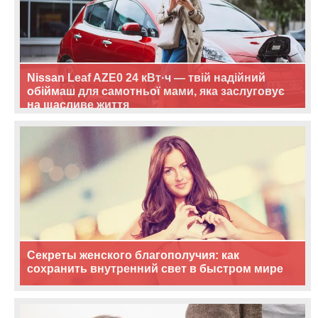
Nissan Leaf AZE0 24 кВт·ч — твій надійний
обіймаш для самотньої мами, яка заслуговує
на щасливе життя
Секреты женского благополучия: как
сохранить внутренний свет в быстром мире