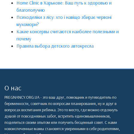
Home Clinic в Харькове: Ваш путь к здоровью и
благополучию
Психоделіки з лісу: хто і навіщо збирає червоні
мухомори?
Какие консервы считаются наиболее полезными и
почему
Правила выбора детского автокресла
О нас
PREGNANCY.ORG.UA - это ваш друг, помощник и путеводитель по
беременности, советчкик по вопросам планирования, ну и друг в
вопросах воспитания ребенка. Это то место, где можно отдохнуть
душой от повседневных забот, встретить единомышленников,
поделиться своим опытом или получить бесценный совет. С нами
новоиспеченные мамы становятся уверенными в себе родителями,