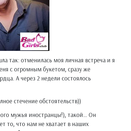
ла так: отменилась моя личная встреча и я
еня с огромным букетом, сразу же
дца. А через 2 недели состоялось
олное стечение обстоятельств))
 кого мужья иностранцы!), такой… Он
т то, что нам не хватает в наших