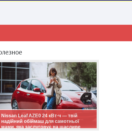
олезное
Nissan Leaf AZE0 24 кВт·ч — твій
надійний обіймаш для самотньої
мами, яка заслуговує на щасливе