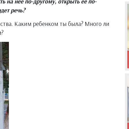
ь на нее по-другому, открыть ее по-
идет речь?
тства. Каким ребенком ты была? Много ли
м?