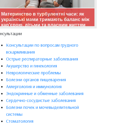
Материнство в турбулентні часи: як
українські мами тримають баланс між
кар’єрою, дітьми та власним життям
нсультации
Консультации по вопросам грудного
вскармливания
Острые респираторные заболевания
Акушерство и гинекология
Неврологические проблемы
Болезни органов пищеварения
Аллергология и иммунология
Эндокринные и обменные заболевания
Сердечно-сосудистые заболевания
Болезни почек и мочевыделительной
системы
Стоматология