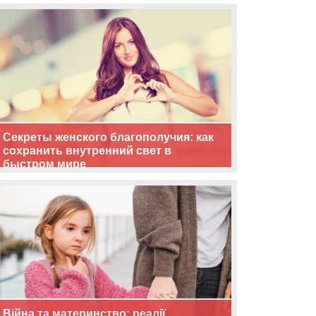
життя
Секреты женского благополучия: как
сохранить внутренний свет в
быстром мире
Війна та материнство: реалії