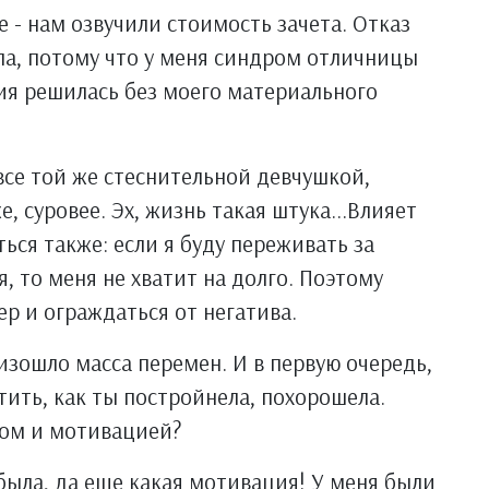
 - нам озвучили стоимость зачета. Отказ
ала, потому что у меня синдром отличницы
ация решилась без моего материального
все той же стеснительной девчушкой,
, суровее. Эх, жизнь такая штука...Влияет
ься также: если я буду переживать за
я, то меня не хватит на долго. Поэтому
р и ограждаться от негатива.
изошло масса перемен. И в первую очередь,
тить, как ты постройнела, похорошела.
лом и мотивацией?
была, да еще какая мотивация! У меня были