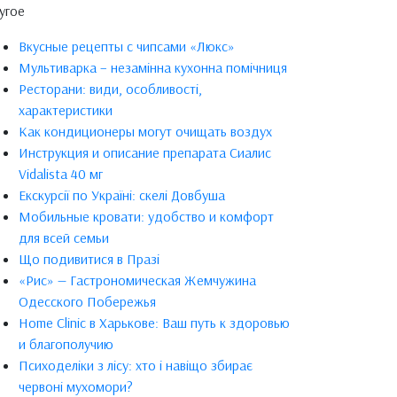
угое
Вкусные рецепты с чипсами «Люкс»
Мультиварка – незамінна кухонна помічниця
Ресторани: види, особливості,
характеристики
Как кондиционеры могут очищать воздух
Инструкция и описание препарата Сиалис
Vidalista 40 мг
Екскурсії по Україні: скелі Довбуша
Мобильные кровати: удобство и комфорт
для всей семьи
Що подивитися в Празі
«Рис» — Гастрономическая Жемчужина
Одесского Побережья
Home Clinic в Харькове: Ваш путь к здоровью
и благополучию
Психоделіки з лісу: хто і навіщо збирає
червоні мухомори?