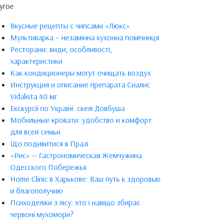
угое
Вкусные рецепты с чипсами «Люкс»
Мультиварка – незамінна кухонна помічниця
Ресторани: види, особливості,
характеристики
Как кондиционеры могут очищать воздух
Инструкция и описание препарата Сиалис
Vidalista 40 мг
Екскурсії по Україні: скелі Довбуша
Мобильные кровати: удобство и комфорт
для всей семьи
Що подивитися в Празі
«Рис» — Гастрономическая Жемчужина
Одесского Побережья
Home Clinic в Харькове: Ваш путь к здоровью
и благополучию
Психоделіки з лісу: хто і навіщо збирає
червоні мухомори?