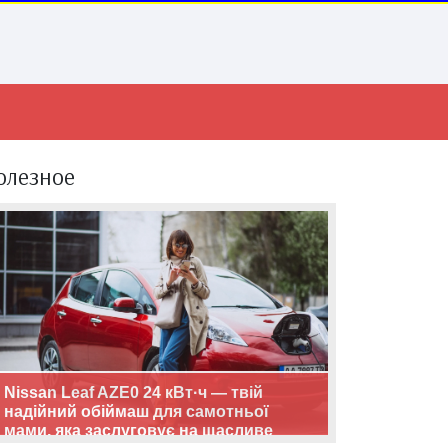
олезное
Nissan Leaf AZE0 24 кВт·ч — твій
надійний обіймаш для самотньої
мами, яка заслуговує на щасливе