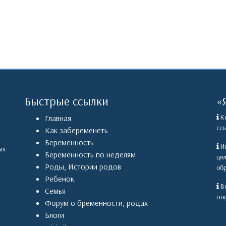
Быстрые ссылки
«
Ко
Главная
ссы
Как забеременеть
Беременность
Ин
ых
Беременность по неделям
це
Роды
,
Истории родов
обр
Ребенок
Вс
Семья
отк
Форум о бременности, родах
Блоги