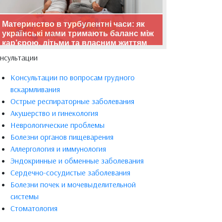
Материнство в турбулентні часи: як
українські мами тримають баланс між
кар’єрою, дітьми та власним життям
нсультации
Консультации по вопросам грудного
вскармливания
Острые респираторные заболевания
Акушерство и гинекология
Неврологические проблемы
Болезни органов пищеварения
Аллергология и иммунология
Эндокринные и обменные заболевания
Сердечно-сосудистые заболевания
Болезни почек и мочевыделительной
системы
Стоматология