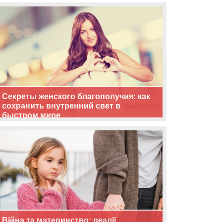
життя
Секреты женского благополучия: как
сохранить внутренний свет в
быстром мире
Війна та материнство: реалії