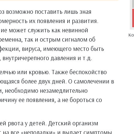
оз возможно поставить лишь зная
омерность их появления и развития.
ичие может служить как невинной
Ко
ременна, так и острым сигналом об
фекции, вируса, имеющего место быть
, внутричерепного давления и т.д.
елчью или кровью. Также беспокойство
ющаяся более двух дней. О самолечении в
чи, необходимо незамедлительно
ичину ее появления, а не бороться со
й рвота у детей. Детский организм
т на все «неполадки» и выдает симптомы