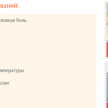
ваний:
оловная боль
емпературы
коже