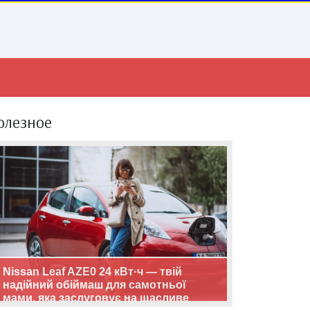
олезное
Nissan Leaf AZE0 24 кВт·ч — твій
надійний обіймаш для самотньої
мами, яка заслуговує на щасливе