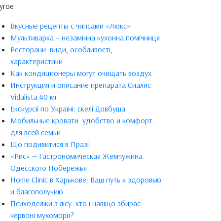
угое
Вкусные рецепты с чипсами «Люкс»
Мультиварка – незамінна кухонна помічниця
Ресторани: види, особливості,
характеристики
Как кондиционеры могут очищать воздух
Инструкция и описание препарата Сиалис
Vidalista 40 мг
Екскурсії по Україні: скелі Довбуша
Мобильные кровати: удобство и комфорт
для всей семьи
Що подивитися в Празі
«Рис» — Гастрономическая Жемчужина
Одесского Побережья
Home Clinic в Харькове: Ваш путь к здоровью
и благополучию
Психоделіки з лісу: хто і навіщо збирає
червоні мухомори?