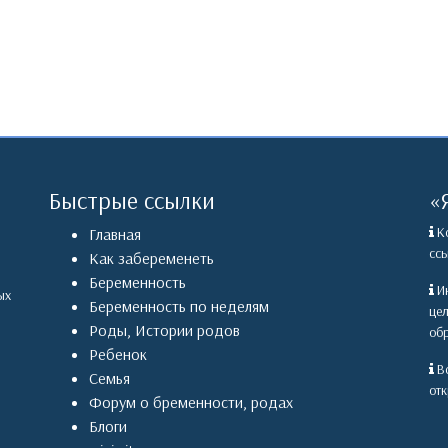
Быстрые ссылки
«
Ко
Главная
ссы
Как забеременеть
Беременность
Ин
ых
Беременность по неделям
це
Роды
,
Истории родов
обр
Ребенок
Вс
Семья
отк
Форум о бременности, родах
Блоги