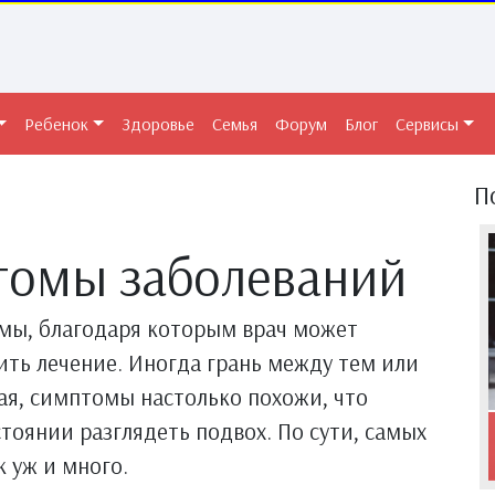
Ребенок
Здоровье
Семья
Форум
Блог
Сервисы
П
томы заболеваний
омы, благодаря которым врач может
ить лечение. Иногда грань между тем или
ая, симптомы настолько похожи, что
тоянии разглядеть подвох. По сути, самых
 уж и много.