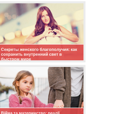
життя
Секреты женского благополучия: как
сохранить внутренний свет в
быстром мире
Війна та материнство: реалії