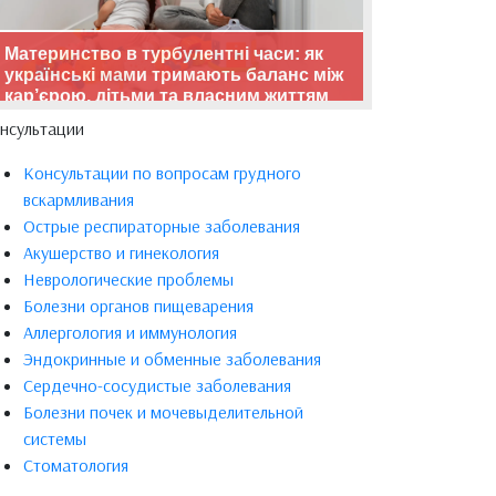
Материнство в турбулентні часи: як
українські мами тримають баланс між
кар’єрою, дітьми та власним життям
нсультации
Консультации по вопросам грудного
вскармливания
Острые респираторные заболевания
Акушерство и гинекология
Неврологические проблемы
Болезни органов пищеварения
Аллергология и иммунология
Эндокринные и обменные заболевания
Сердечно-сосудистые заболевания
Болезни почек и мочевыделительной
системы
Стоматология